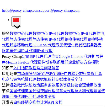
hello@proxy-cheap.com
support@proxy-cheap.com
服务
数据中心代理
数据中心 IPv4 代理
数据中心 IPv6 代理
住宅
代理
静态住宅代理
静态住宅 IPv6 代理
轮换住宅代理
轮换移动
代理
静态移动代理
SOCKS5 代理
专属代理
付费代理服务器
无
限带宽代理
IPv4 代理
IPv6 代理
Proxy-Cheap
定价
ISP 代理
代理位置
Google Chrome 代理扩展程
序
Mozilla Firefox 代理插件
博客
联系我们
企业解决方案
招聘
知识库
入门指南
教程
常见问题解答
应用场景
市场调研
品牌保护
SEO 调研
广告验证
旅行票价汇总
电商与销售
抢鞋代理
数据抓取
社交媒体
查看全部
法律
退款政策
隐私政策
服务条款
服务等级协议
合理使用政策
节点
美国代理
英国代理
德国代理
加拿大代理
意大利代理
法国代
理
墨西哥代理
巴西代理
查看全部
开发者
白标经销商
推荐计划
API 文档