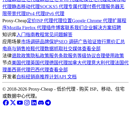
代理
静态移动代理
SOCKS5 代理
专属代理
付费代理服务器
无
限带宽代理
IPv4 代理
IPv6 代理
Proxy-Cheap
定价
ISP 代理
代理位置
Google Chrome 代理扩展程
序
Mozilla Firefox 代理插件
博客
联系我们
企业解决方案
招聘
知识库
入门指南
教程
常见问题解答
应用场景
市场调研
品牌保护
SEO 调研
广告验证
旅行票价汇总
电商与销售
抢鞋代理
数据抓取
社交媒体
查看全部
法律
退款政策
隐私政策
服务条款
服务等级协议
合理使用政策
节点
美国代理
英国代理
德国代理
加拿大代理
意大利代理
法国代
理
墨西哥代理
巴西代理
查看全部
开发者
白标经销商
推荐计划
API 文档
© 2018-2026 Proxy-Cheap - 低价代理 - 购买 ISP、移动、住宅
或数据中心代理。