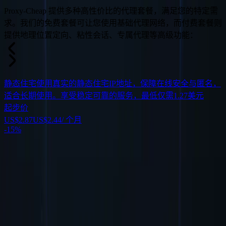
Proxy-Cheap 提供多种高性价比的代理套餐，满足您的特定需
求。我们的免费套餐可让您使用基础代理网络，而付费套餐则
提供地理位置定向、粘性会话、专属代理等高级功能：
静态住宅
使用真实的静态住宅IP地址，保障在线安全与匿名，
适合长期使用。享受稳定可靠的服务，最低仅需1.27美元
起步价
US$2.87
US$2.44
/ 个月
-
15%
-
150个热门代理节点
这款首选 Chrome 代理扩展程序现已提供覆盖全球 150 个地区
的广泛地理支持，包括美国、英国、加拿大、德国、法国等。