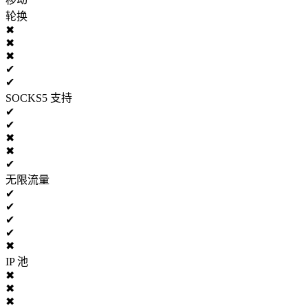
轮换
✖
✖
✖
✔
✔
SOCKS5 支持
✔
✔
✖
✖
✔
无限流量
✔
✔
✔
✔
✖
IP 池
✖
✖
✖