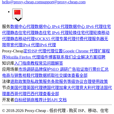
hello@proxy-cheap.com
support@proxy-cheap.com
服务
数据中心代理
数据中心 IPv4 代理
数据中心 IPv6 代理
住宅
代理
静态住宅代理
静态住宅 IPv6 代理
轮换住宅代理
轮换移动
代理
静态移动代理
SOCKS5 代理
专属代理
付费代理服务器
无
限带宽代理
IPv4 代理
IPv6 代理
Proxy-Cheap
定价
ISP 代理
代理位置
Google Chrome 代理扩展程
序
Mozilla Firefox 代理插件
博客
联系我们
企业解决方案
招聘
知识库
入门指南
教程
常见问题解答
应用场景
市场调研
品牌保护
SEO 调研
广告验证
旅行票价汇总
电商与销售
抢鞋代理
数据抓取
社交媒体
查看全部
法律
退款政策
隐私政策
服务条款
服务等级协议
合理使用政策
节点
美国代理
英国代理
德国代理
加拿大代理
意大利代理
法国代
理
墨西哥代理
巴西代理
查看全部
开发者
白标经销商
推荐计划
API 文档
© 2018-2026 Proxy-Cheap - 低价代理 - 购买 ISP、移动、住宅