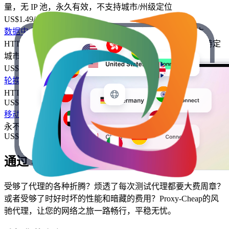
量，无 IP 池，永久有效，不支持城市/州级定位
US$1.49
/ 个月
-
15%
数据中心 IPv6
固定 IP 地址、地域限定内容、自动化脚本
HTTP/SOCKS5，流量不限，无IP池，永不过期，不针对特定
城市/州。
US$0.15
/ 个月
-
25%
轮换住宅IP
匿名访问、网页抓取、社交媒体自动化
HTTP/SOCKS5、流量限制、IP池、过期时间、城市/州定向
US$0.78
/ GB
-
70%
移动
敏感信息、市场调研
HTTP/SOCKS5、无限流量、IP 池、
永不过期、城市/地区定位
US$5.99
/ GB
通过 4 个简单步骤开始使用 Proxy-Cheap
受够了代理的各种折腾？烦透了每次测试代理都要大费周章？
或者受够了时好时坏的性能和暗藏的费用？Proxy-Cheap的风
驰代理，让您的网络之旅一路畅行，平稳无忧。