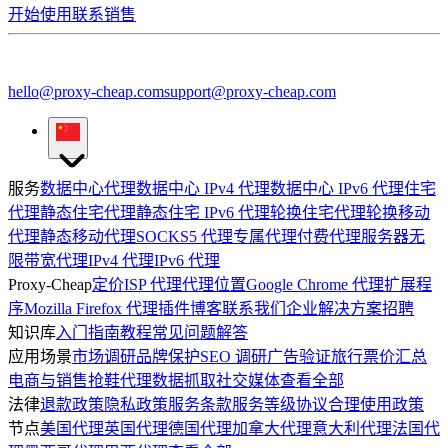
开始使用
联系销售
hello@proxy-cheap.com
support@proxy-cheap.com
服务
数据中心代理
数据中心 IPv4 代理
数据中心 IPv6 代理
住宅
代理
静态住宅代理
静态住宅 IPv6 代理
轮换住宅代理
轮换移动
代理
静态移动代理
SOCKS5 代理
专属代理
付费代理服务器
无
限带宽代理
IPv4 代理
IPv6 代理
Proxy-Cheap
定价
ISP 代理
代理位置
Google Chrome 代理扩展程
序
Mozilla Firefox 代理插件
博客
联系我们
企业解决方案
招聘
知识库
入门指南
教程
常见问题解答
应用场景
市场调研
品牌保护
SEO 调研
广告验证
旅行票价汇总
电商与销售
抢鞋代理
数据抓取
社交媒体
查看全部
法律
退款政策
隐私政策
服务条款
服务等级协议
合理使用政策
节点
美国代理
英国代理
德国代理
加拿大代理
意大利代理
法国代