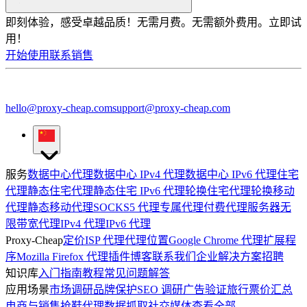
即刻体验，感受卓越品质！
无需月费。无需额外费用。立即试
用！
开始使用
联系销售
hello@proxy-cheap.com
support@proxy-cheap.com
服务
数据中心代理
数据中心 IPv4 代理
数据中心 IPv6 代理
住宅
代理
静态住宅代理
静态住宅 IPv6 代理
轮换住宅代理
轮换移动
代理
静态移动代理
SOCKS5 代理
专属代理
付费代理服务器
无
限带宽代理
IPv4 代理
IPv6 代理
Proxy-Cheap
定价
ISP 代理
代理位置
Google Chrome 代理扩展程
序
Mozilla Firefox 代理插件
博客
联系我们
企业解决方案
招聘
知识库
入门指南
教程
常见问题解答
应用场景
市场调研
品牌保护
SEO 调研
广告验证
旅行票价汇总
电商与销售
抢鞋代理
数据抓取
社交媒体
查看全部