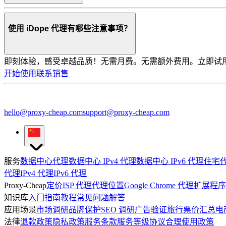
使用 iDope 代理有哪些注意事项？
即刻体验，感受卓越品质！
无需月费。无需额外费用。立即试
开始使用
联系销售
hello@proxy-cheap.com
support@proxy-cheap.com
服务
数据中心代理
数据中心 IPv4 代理
数据中心 IPv6 代理
住宅
代理
IPv4 代理
IPv6 代理
Proxy-Cheap
定价
ISP 代理
代理位置
Google Chrome 代理扩展程序
知识库
入门指南
教程
常见问题解答
应用场景
市场调研
品牌保护
SEO 调研
广告验证
旅行票价汇总
电
法律
退款政策
隐私政策
服务条款
服务等级协议
合理使用政策