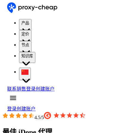
产品
定价
节点
知识库
联系销售
登录
创建账户
登录
创建账户
4.5
/5
最佳 iDope 代理