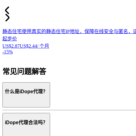
静态住宅
使用真实的静态住宅IP地址，保障在线安全与匿名，适
起步价
US$2.87
US$2.44
/ 个月
-
15%
常见问题解答
什么是iDope代理？
iDope代理合法吗？