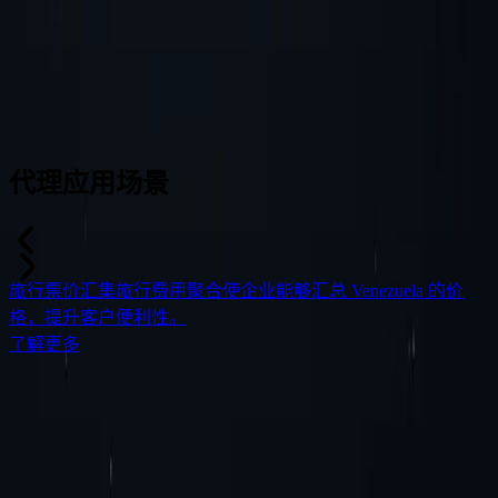
全部地点
找不到想要的地区？提交请求，我们会考虑添加。
申请添加地
区
代理应用场景
旅行票价汇集
旅行费用聚合使企业能够汇总 Venezuela 的价
格，提升客户便利性。
了解更多
常见问题解答
什么是委内瑞拉代理？