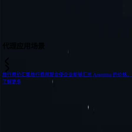
法国
全部地点
找不到想要的地区？提交请求，我们会考虑添加。
申请添加地
代理应用场景
旅行票价汇集
旅行费用聚合使企业能够汇总 Argentina 的价
了解更多
常见问题解答
什么是阿根廷代理？