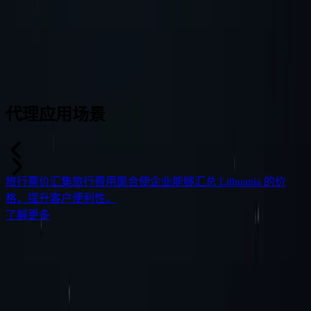
全部地点
找不到想要的地区？提交请求，我们会考虑添加。
申请添加地
区
代理应用场景
旅行票价汇集
旅行费用聚合使企业能够汇总 Lithuania 的价
格，提升客户便利性。
了解更多
常见问题解答
什么是立陶宛代理？