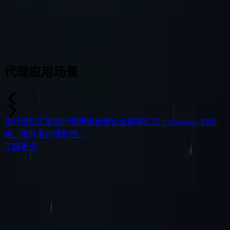
全部地点
找不到想要的地区？提交请求，我们会考虑添加。
申请添加地
区
代理应用场景
旅行票价汇集
旅行费用聚合使企业能够汇总 Uzbekistan 的价
格，提升客户便利性。
了解更多
常见问题解答
什么是乌兹别克斯坦代理？