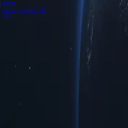
起步价
US$2.87
US$2.44
/ 个月
-
15%
韩国各城市代理节点
探索韩国各地的众多代理节点，在多个城
体速度，我们在各大城市中心的选择均能确保稳定高效的性能
城市
IP地址数量
协议
IP版本
带宽
使用韩国代理服务器的优势
探索韩国代理的强大功能，这是提升您在线体验的战略性选择
价格实惠
韩国代理价格实惠，低价享受稳定性能，是追求稳定又不愿花
便捷管理和设置