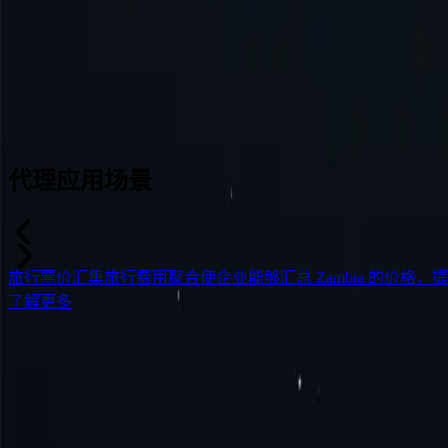
法国
全部地点
找不到想要的地区？提交请求，我们会考虑添加。
申请添加地
代理应用场景
旅行票价汇集
旅行费用聚合使企业能够汇总 Zambia 的价格
了解更多
常见问题解答
什么是赞比亚代理？