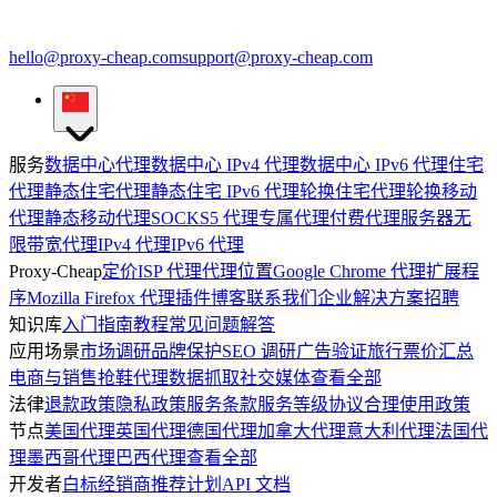
hello@proxy-cheap.com
support@proxy-cheap.com
服务
数据中心代理
数据中心 IPv4 代理
数据中心 IPv6 代理
住宅
代理
静态住宅代理
静态住宅 IPv6 代理
轮换住宅代理
轮换移动
代理
静态移动代理
SOCKS5 代理
专属代理
付费代理服务器
无
限带宽代理
IPv4 代理
IPv6 代理
Proxy-Cheap
定价
ISP 代理
代理位置
Google Chrome 代理扩展程
序
Mozilla Firefox 代理插件
博客
联系我们
企业解决方案
招聘
知识库
入门指南
教程
常见问题解答
应用场景
市场调研
品牌保护
SEO 调研
广告验证
旅行票价汇总
电商与销售
抢鞋代理
数据抓取
社交媒体
查看全部
法律
退款政策
隐私政策
服务条款
服务等级协议
合理使用政策
节点
美国代理
英国代理
德国代理
加拿大代理
意大利代理
法国代
理
墨西哥代理
巴西代理
查看全部
开发者
白标经销商
推荐计划
API 文档