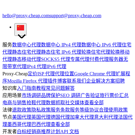
hello@proxy-cheap.com
support@proxy-cheap.com
服务
数据中心代理
数据中心 IPv4 代理
数据中心 IPv6 代理
住宅
代理
静态住宅代理
静态住宅 IPv6 代理
轮换住宅代理
轮换移动
代理
静态移动代理
SOCKS5 代理
专属代理
付费代理服务器
无
限带宽代理
IPv4 代理
IPv6 代理
Proxy-Cheap
定价
ISP 代理
代理位置
Google Chrome 代理扩展程
序
Mozilla Firefox 代理插件
博客
联系我们
企业解决方案
招聘
知识库
入门指南
教程
常见问题解答
应用场景
市场调研
品牌保护
SEO 调研
广告验证
旅行票价汇总
电商与销售
抢鞋代理
数据抓取
社交媒体
查看全部
法律
退款政策
隐私政策
服务条款
服务等级协议
合理使用政策
节点
美国代理
英国代理
德国代理
加拿大代理
意大利代理
法国代
理
墨西哥代理
巴西代理
查看全部
开发者
白标经销商
推荐计划
API 文档