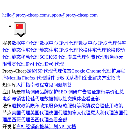
hello@proxy-cheap.com
support@proxy-cheap.com
服务
数据中心代理
数据中心 IPv4 代理
数据中心 IPv6 代理
住宅
代理
静态住宅代理
静态住宅 IPv6 代理
轮换住宅代理
轮换移动
代理
静态移动代理
SOCKS5 代理
专属代理
付费代理服务器
无
限带宽代理
IPv4 代理
IPv6 代理
Proxy-Cheap
定价
ISP 代理
代理位置
Google Chrome 代理扩展程
序
Mozilla Firefox 代理插件
博客
联系我们
企业解决方案
招聘
知识库
入门指南
教程
常见问题解答
应用场景
市场调研
品牌保护
SEO 调研
广告验证
旅行票价汇总
电商与销售
抢鞋代理
数据抓取
社交媒体
查看全部
法律
退款政策
隐私政策
服务条款
服务等级协议
合理使用政策
节点
美国代理
英国代理
德国代理
加拿大代理
意大利代理
法国代
理
墨西哥代理
巴西代理
查看全部
开发者
白标经销商
推荐计划
API 文档