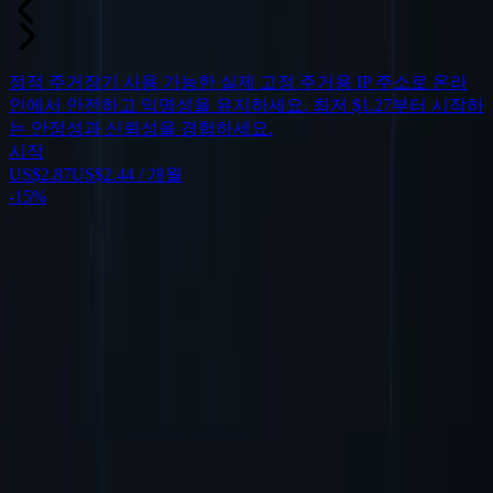
정적 주거
장기 사용 가능한 실제 고정 주거용 IP 주소로 온라
인에서 안전하고 익명성을 유지하세요. 최저 $1.27부터 시작하
는 안정성과 신뢰성을 경험하세요.
시작
US$2.87
US$2.44
/ 개월
-
15%
-
왜 Proxy-Cheap에서 전자상거래 프록시
를 구매해야 할까요?
광범위한 지리적 범위
저희는 지리적 제한을 우회하여 100개 이상의 지역에 있는 수
백만 개의 IP 주소에 접속할 수 있도록 지원합니다. 따라서 저