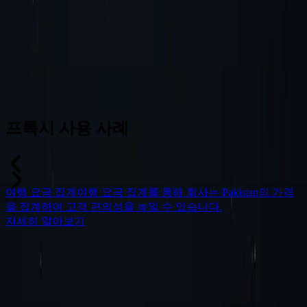
프랑스
모든 위치
원하시는 장소를 찾지 못하셨나요? 요청하시면 추가해 드릴
수도 있습니다.
위치 요청
프록시 사용 사례
여행 요금 집계
여행 요금 집계를 통해 회사는 Pakistan의 가격
을 집계하여 고객 편의성을 높일 수 있습니다.
자세히 알아보기
자주 묻는 질문