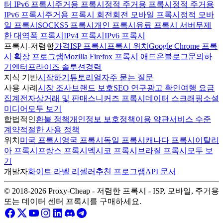
터 IPv6 프록시
주거용 프록시
정적 주거용 프록시
정적 주거용
IPv6 프록시
주거용 프록시 회전
회전 모바일 프록시
정적 모바
일 프록시
SOCKS5 프록시
개인 프록시
유료 프록시 서버
무제
한 대역폭 프록시
IPv4 프록시
IPv6 프록시
프록시-저렴함
가격
ISP 프록시
프록시 위치
Google Chrome 프록
시 확장 프로그램
Mozilla Firefox 프록시 애드온
블로그
문의하
기
엔터프라이즈 솔루션
경력
지식 기반
시작하기
튜토리얼
자주 묻는 질문
사용 사례
시장 조사
브랜드 보호
SEO 연구
광고 확인
여행 요금
집계
전자상거래 및 판매
스니커즈 프록시
데이터 스크래핑
소셜
미디어
모두 보기
합법적인
환불 정책
개인정보 보호정책
이용 약관
서비스 수준
계약
적절한 사용 정책
위치
미국 프록시
영국 프록시
독일 프록시
캐나다 프록시
이탈리
아 프록시
프랑스 프록시
멕시코 프록시
브라질 프록시
모두 보
기
개발자
화이트 라벨 리셀러
추천 프로그램
API 문서
© 2018-2026 Proxy-Cheap - 저렴한 프록시 - ISP, 모바일, 주거용
또는 데이터 센터 프록시를 구매하세요.