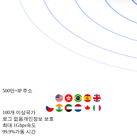
500만+
IP 주소
100개 이상
국가
로그 없음
개인정보 보호
최대 1Gbps
속도
99.9%
가동 시간