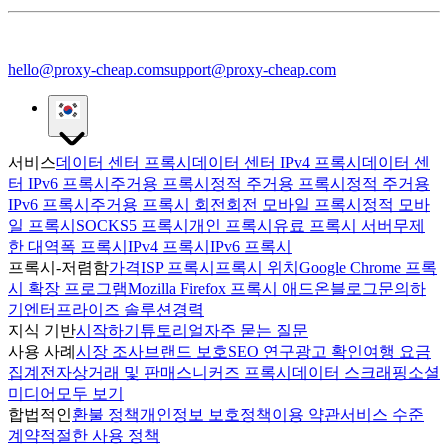
hello@proxy-cheap.com
support@proxy-cheap.com
서비스
데이터 센터 프록시
데이터 센터 IPv4 프록시
데이터 센
터 IPv6 프록시
주거용 프록시
정적 주거용 프록시
정적 주거용
IPv6 프록시
주거용 프록시 회전
회전 모바일 프록시
정적 모바
일 프록시
SOCKS5 프록시
개인 프록시
유료 프록시 서버
무제
한 대역폭 프록시
IPv4 프록시
IPv6 프록시
프록시-저렴함
가격
ISP 프록시
프록시 위치
Google Chrome 프록
시 확장 프로그램
Mozilla Firefox 프록시 애드온
블로그
문의하
기
엔터프라이즈 솔루션
경력
지식 기반
시작하기
튜토리얼
자주 묻는 질문
사용 사례
시장 조사
브랜드 보호
SEO 연구
광고 확인
여행 요금
집계
전자상거래 및 판매
스니커즈 프록시
데이터 스크래핑
소셜
미디어
모두 보기
합법적인
환불 정책
개인정보 보호정책
이용 약관
서비스 수준
계약
적절한 사용 정책