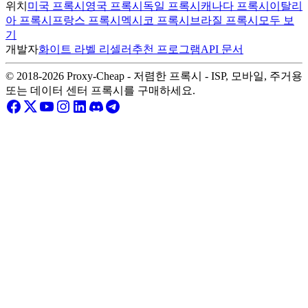
위치
미국 프록시
영국 프록시
독일 프록시
캐나다 프록시
이탈리
아 프록시
프랑스 프록시
멕시코 프록시
브라질 프록시
모두 보
기
개발자
화이트 라벨 리셀러
추천 프로그램
API 문서
© 2018-2026 Proxy-Cheap - 저렴한 프록시 - ISP, 모바일, 주거용
또는 데이터 센터 프록시를 구매하세요.