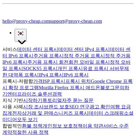
hello@proxy-cheap.com
support@proxy-cheap.com
서비스
데이터 센터 프록시
데이터 센터 IPv4 프록시
데이터 센
터 IPv6 프록시
주거용 프록시
정적 주거용 프록시
정적 주거용
IPv6 프록시
주거용 프록시 회전
회전 모바일 프록시
정적 모바
일 프록시
SOCKS5 프록시
개인 프록시
유료 프록시 서버
무제
한 대역폭 프록시
IPv4 프록시
IPv6 프록시
프록시-저렴함
가격
ISP 프록시
프록시 위치
Google Chrome 프록
시 확장 프로그램
Mozilla Firefox 프록시 애드온
블로그
문의하
기
엔터프라이즈 솔루션
경력
지식 기반
시작하기
튜토리얼
자주 묻는 질문
사용 사례
시장 조사
브랜드 보호
SEO 연구
광고 확인
여행 요금
집계
전자상거래 및 판매
스니커즈 프록시
데이터 스크래핑
소셜
미디어
모두 보기
합법적인
환불 정책
개인정보 보호정책
이용 약관
서비스 수준
계약
적절한 사용 정책