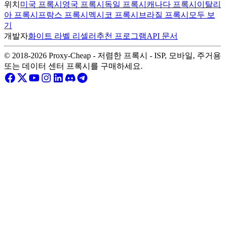
위치
미국 프록시
영국 프록시
독일 프록시
캐나다 프록시
이탈리
아 프록시
프랑스 프록시
멕시코 프록시
브라질 프록시
모두 보
기
개발자
화이트 라벨 리셀러
추천 프로그램
API 문서
© 2018-2026 Proxy-Cheap - 저렴한 프록시 - ISP, 모바일, 주거용
또는 데이터 센터 프록시를 구매하세요.