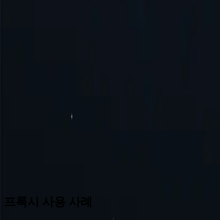
독일
터키
호주
스위스
일본
캐나다
프랑스
모든 위치
원하시는 장소를 찾지 못하셨나요? 요청하시면 추가해 드릴 수
프록시 사용 사례