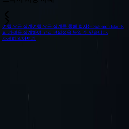
여행 요금 집계
여행 요금 집계를 통해 회사는 Solomon Islands
의 가격을 집계하여 고객 편의성을 높일 수 있습니다.
자세히 알아보기
자주 묻는 질문
솔로몬 제도 프록시란 무엇인가요?
솔로몬 제도 프록시를 받는 방법은?