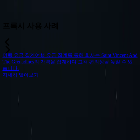
원하시는 장소를 찾지 못하셨나요? 요청하시면 추가해 드릴
수도 있습니다.
위치 요청
프록시 사용 사례
여행 요금 집계
여행 요금 집계를 통해 회사는 Saint Vincent And
The Grenadines의 가격을 집계하여 고객 편의성을 높일 수 있
습니다.
자세히 알아보기
자주 묻는 질문
세인트빈센트 그레나딘은 어디인가요?