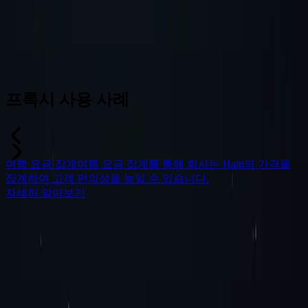
모든 위치
원하시는 장소를 찾지 못하셨나요? 요청하시면 추가해 드릴
수도 있습니다.
위치 요청
프록시 사용 사례
여행 요금 집계
여행 요금 집계를 통해 회사는 Haiti의 가격을
집계하여 고객 편의성을 높일 수 있습니다.
자세히 알아보기
자주 묻는 질문
아이티 프록시란 무엇인가요?