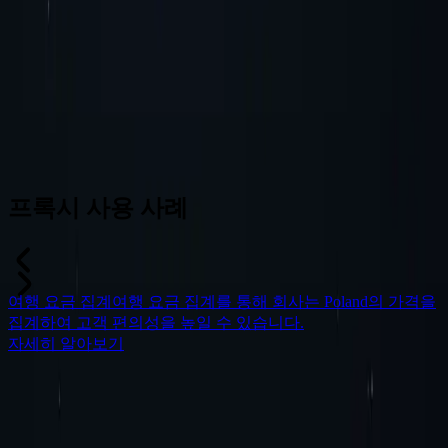
캐나다
프랑스
모든 위치
원하시는 장소를 찾지 못하셨나요? 요청하시면 추가해 드릴
수도 있습니다.
위치 요청
프록시 사용 사례
여행 요금 집계
여행 요금 집계를 통해 회사는 Poland의 가격을
집계하여 고객 편의성을 높일 수 있습니다.
자세히 알아보기
자주 묻는 질문