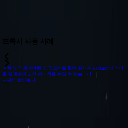
모든 위치
원하시는 장소를 찾지 못하셨나요? 요청하시면 추가해 드릴
수도 있습니다.
위치 요청
프록시 사용 사례
여행 요금 집계
여행 요금 집계를 통해 회사는 Lebanon의 가격
을 집계하여 고객 편의성을 높일 수 있습니다.
자세히 알아보기
자주 묻는 질문
레바논 프록시란 무엇인가요?