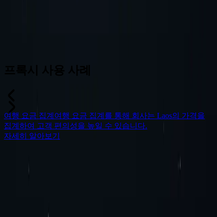
모든 위치
원하시는 장소를 찾지 못하셨나요? 요청하시면 추가해 드릴
수도 있습니다.
위치 요청
프록시 사용 사례
여행 요금 집계
여행 요금 집계를 통해 회사는 Laos의 가격을
집계하여 고객 편의성을 높일 수 있습니다.
자세히 알아보기
자주 묻는 질문
라오스 프록시란 무엇인가요?