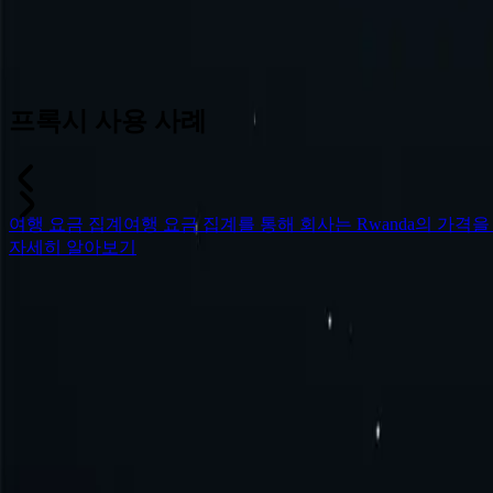
모든 위치
원하시는 장소를 찾지 못하셨나요? 요청하시면 추가해 드릴 수
프록시 사용 사례
여행 요금 집계
여행 요금 집계를 통해 회사는 Rwanda의 가격
자세히 알아보기
자주 묻는 질문
르완다 프록시란 무엇인가요?
르완다 프록시를 얻는 방법?