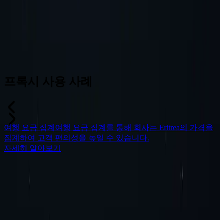
프랑스
모든 위치
원하시는 장소를 찾지 못하셨나요? 요청하시면 추가해 드릴
수도 있습니다.
위치 요청
프록시 사용 사례
여행 요금 집계
여행 요금 집계를 통해 회사는 Eritrea의 가격을
집계하여 고객 편의성을 높일 수 있습니다.
자세히 알아보기
자주 묻는 질문
에리트레아 프록시란 무엇인가요?