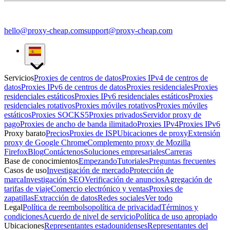
hello@proxy-cheap.com
support@proxy-cheap.com
Servicios
Proxies de centros de datos
Proxies IPv4 de centros de
datos
Proxies IPv6 de centros de datos
Proxies residenciales
Proxies
residenciales estáticos
Proxies IPv6 residenciales estáticos
Proxies
residenciales rotativos
Proxies móviles rotativos
Proxies móviles
estáticos
Proxies SOCKS5
Proxies privados
Servidor proxy de
pago
Proxies de ancho de banda ilimitado
Proxies IPv4
Proxies IPv6
Proxy barato
Precios
Proxies de ISP
Ubicaciones de proxy
Extensión
proxy de Google Chrome
Complemento proxy de Mozilla
Firefox
Blog
Contáctenos
Soluciones empresariales
Carreras
Base de conocimientos
Empezando
Tutoriales
Preguntas frecuentes
Casos de uso
Investigación de mercado
Protección de
marca
Investigación SEO
Verificación de anuncios
Agregación de
tarifas de viaje
Comercio electrónico y ventas
Proxies de
zapatillas
Extracción de datos
Redes sociales
Ver todo
Legal
Política de reembolso
política de privacidad
Términos y
condiciones
Acuerdo de nivel de servicio
Política de uso apropiado
Ubicaciones
Representantes estadounidenses
Representantes del