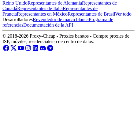
Reino Unido
Representantes de Alemania
Representantes de
Canadá
Representantes de Italia
Representantes de
Francia
Representantes en México
Representantes de Brasil
Ver todo
Desarrolladores
Revendedor de marca blanca
Programa de
referencias
Documentación de la API
© 2018-2026 Proxy-Cheap - Proxies baratos - Compre proxies de
ISP, móviles, residenciales o de centro de datos.