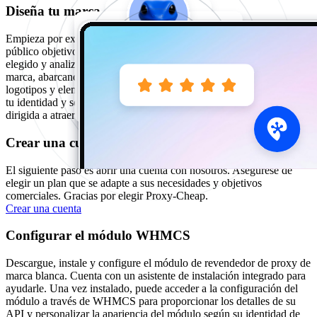
Diseña tu marca
Empieza por explorar el mercado de proxys para identificar a tu
público objetivo, investigar la demanda de la solución proxy que has
elegido y analizar el panorama competitivo. Crea la esencia de tu
marca, abarcando todo lo que representa tu negocio, incluyendo
logotipos y elementos de diseño. Esta es tu oportunidad para definir
tu identidad y sentar las bases de una sólida estrategia de marketing
dirigida a atraer clientes.
Crear una cuenta
El siguiente paso es abrir una cuenta con nosotros. Asegúrese de
elegir un plan que se adapte a sus necesidades y objetivos
comerciales. Gracias por elegir Proxy-Cheap.
Crear una cuenta
Configurar el módulo WHMCS
Descargue, instale y configure el módulo de revendedor de proxy de
marca blanca. Cuenta con un asistente de instalación integrado para
ayudarle. Una vez instalado, puede acceder a la configuración del
módulo a través de WHMCS para proporcionar los detalles de su
API y personalizar la apariencia del módulo según su identidad de