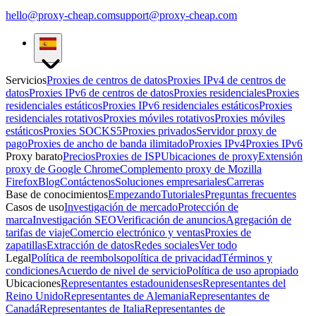
hello@proxy-cheap.com
support@proxy-cheap.com
Servicios
Proxies de centros de datos
Proxies IPv4 de centros de
datos
Proxies IPv6 de centros de datos
Proxies residenciales
Proxies
residenciales estáticos
Proxies IPv6 residenciales estáticos
Proxies
residenciales rotativos
Proxies móviles rotativos
Proxies móviles
estáticos
Proxies SOCKS5
Proxies privados
Servidor proxy de
pago
Proxies de ancho de banda ilimitado
Proxies IPv4
Proxies IPv6
Proxy barato
Precios
Proxies de ISP
Ubicaciones de proxy
Extensión
proxy de Google Chrome
Complemento proxy de Mozilla
Firefox
Blog
Contáctenos
Soluciones empresariales
Carreras
Base de conocimientos
Empezando
Tutoriales
Preguntas frecuentes
Casos de uso
Investigación de mercado
Protección de
marca
Investigación SEO
Verificación de anuncios
Agregación de
tarifas de viaje
Comercio electrónico y ventas
Proxies de
zapatillas
Extracción de datos
Redes sociales
Ver todo
Legal
Política de reembolso
política de privacidad
Términos y
condiciones
Acuerdo de nivel de servicio
Política de uso apropiado
Ubicaciones
Representantes estadounidenses
Representantes del
Reino Unido
Representantes de Alemania
Representantes de
Canadá
Representantes de Italia
Representantes de