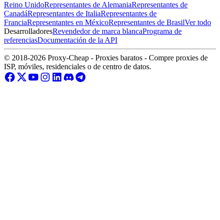
Reino Unido
Representantes de Alemania
Representantes de
Canadá
Representantes de Italia
Representantes de
Francia
Representantes en México
Representantes de Brasil
Ver todo
Desarrolladores
Revendedor de marca blanca
Programa de
referencias
Documentación de la API
© 2018-2026 Proxy-Cheap - Proxies baratos - Compre proxies de
ISP, móviles, residenciales o de centro de datos.