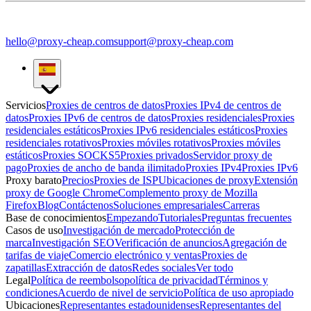
hello@proxy-cheap.com
support@proxy-cheap.com
Servicios
Proxies de centros de datos
Proxies IPv4 de centros de
datos
Proxies IPv6 de centros de datos
Proxies residenciales
Proxies
residenciales estáticos
Proxies IPv6 residenciales estáticos
Proxies
residenciales rotativos
Proxies móviles rotativos
Proxies móviles
estáticos
Proxies SOCKS5
Proxies privados
Servidor proxy de
pago
Proxies de ancho de banda ilimitado
Proxies IPv4
Proxies IPv6
Proxy barato
Precios
Proxies de ISP
Ubicaciones de proxy
Extensión
proxy de Google Chrome
Complemento proxy de Mozilla
Firefox
Blog
Contáctenos
Soluciones empresariales
Carreras
Base de conocimientos
Empezando
Tutoriales
Preguntas frecuentes
Casos de uso
Investigación de mercado
Protección de
marca
Investigación SEO
Verificación de anuncios
Agregación de
tarifas de viaje
Comercio electrónico y ventas
Proxies de
zapatillas
Extracción de datos
Redes sociales
Ver todo
Legal
Política de reembolso
política de privacidad
Términos y
condiciones
Acuerdo de nivel de servicio
Política de uso apropiado
Ubicaciones
Representantes estadounidenses
Representantes del