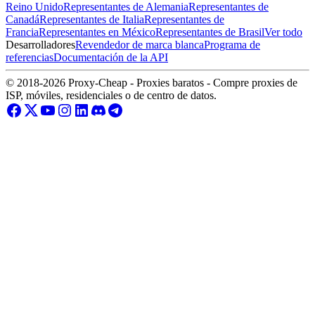
Reino Unido
Representantes de Alemania
Representantes de
Canadá
Representantes de Italia
Representantes de
Francia
Representantes en México
Representantes de Brasil
Ver todo
Desarrolladores
Revendedor de marca blanca
Programa de
referencias
Documentación de la API
© 2018-2026 Proxy-Cheap - Proxies baratos - Compre proxies de
ISP, móviles, residenciales o de centro de datos.