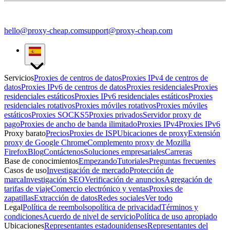
hello@proxy-cheap.com
support@proxy-cheap.com
Servicios
Proxies de centros de datos
Proxies IPv4 de centros de
datos
Proxies IPv6 de centros de datos
Proxies residenciales
Proxies
residenciales estáticos
Proxies IPv6 residenciales estáticos
Proxies
residenciales rotativos
Proxies móviles rotativos
Proxies móviles
estáticos
Proxies SOCKS5
Proxies privados
Servidor proxy de
pago
Proxies de ancho de banda ilimitado
Proxies IPv4
Proxies IPv6
Proxy barato
Precios
Proxies de ISP
Ubicaciones de proxy
Extensión
proxy de Google Chrome
Complemento proxy de Mozilla
Firefox
Blog
Contáctenos
Soluciones empresariales
Carreras
Base de conocimientos
Empezando
Tutoriales
Preguntas frecuentes
Casos de uso
Investigación de mercado
Protección de
marca
Investigación SEO
Verificación de anuncios
Agregación de
tarifas de viaje
Comercio electrónico y ventas
Proxies de
zapatillas
Extracción de datos
Redes sociales
Ver todo
Legal
Política de reembolso
política de privacidad
Términos y
condiciones
Acuerdo de nivel de servicio
Política de uso apropiado
Ubicaciones
Representantes estadounidenses
Representantes del