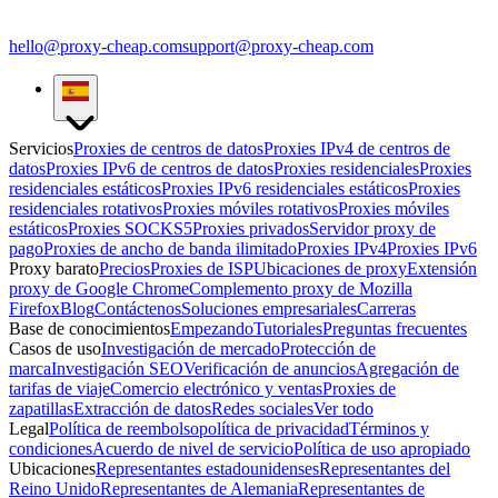
hello@proxy-cheap.com
support@proxy-cheap.com
Servicios
Proxies de centros de datos
Proxies IPv4 de centros de
datos
Proxies IPv6 de centros de datos
Proxies residenciales
Proxies
residenciales estáticos
Proxies IPv6 residenciales estáticos
Proxies
residenciales rotativos
Proxies móviles rotativos
Proxies móviles
estáticos
Proxies SOCKS5
Proxies privados
Servidor proxy de
pago
Proxies de ancho de banda ilimitado
Proxies IPv4
Proxies IPv6
Proxy barato
Precios
Proxies de ISP
Ubicaciones de proxy
Extensión
proxy de Google Chrome
Complemento proxy de Mozilla
Firefox
Blog
Contáctenos
Soluciones empresariales
Carreras
Base de conocimientos
Empezando
Tutoriales
Preguntas frecuentes
Casos de uso
Investigación de mercado
Protección de
marca
Investigación SEO
Verificación de anuncios
Agregación de
tarifas de viaje
Comercio electrónico y ventas
Proxies de
zapatillas
Extracción de datos
Redes sociales
Ver todo
Legal
Política de reembolso
política de privacidad
Términos y
condiciones
Acuerdo de nivel de servicio
Política de uso apropiado
Ubicaciones
Representantes estadounidenses
Representantes del
Reino Unido
Representantes de Alemania
Representantes de