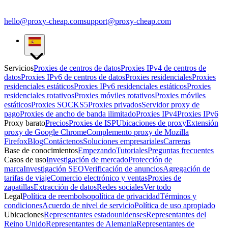
hello@proxy-cheap.com
support@proxy-cheap.com
Servicios
Proxies de centros de datos
Proxies IPv4 de centros de
datos
Proxies IPv6 de centros de datos
Proxies residenciales
Proxies
residenciales estáticos
Proxies IPv6 residenciales estáticos
Proxies
residenciales rotativos
Proxies móviles rotativos
Proxies móviles
estáticos
Proxies SOCKS5
Proxies privados
Servidor proxy de
pago
Proxies de ancho de banda ilimitado
Proxies IPv4
Proxies IPv6
Proxy barato
Precios
Proxies de ISP
Ubicaciones de proxy
Extensión
proxy de Google Chrome
Complemento proxy de Mozilla
Firefox
Blog
Contáctenos
Soluciones empresariales
Carreras
Base de conocimientos
Empezando
Tutoriales
Preguntas frecuentes
Casos de uso
Investigación de mercado
Protección de
marca
Investigación SEO
Verificación de anuncios
Agregación de
tarifas de viaje
Comercio electrónico y ventas
Proxies de
zapatillas
Extracción de datos
Redes sociales
Ver todo
Legal
Política de reembolso
política de privacidad
Términos y
condiciones
Acuerdo de nivel de servicio
Política de uso apropiado
Ubicaciones
Representantes estadounidenses
Representantes del
Reino Unido
Representantes de Alemania
Representantes de