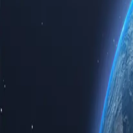
Experimente el poder de internet con nuestros servidores proxy de pri
empresarial, comprar servidores proxy en Vanuatu le garantiza velocida