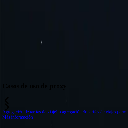
Australia
Suiza
Japón
Canadá
Francia
Todas las ubicaciones
¿No encuentras la ubicación que buscas? Solicítala y podríamos añadi
Casos de uso de proxy
Agregación de tarifas de viaje
La agregación de tarifas de viajes perm
Más información