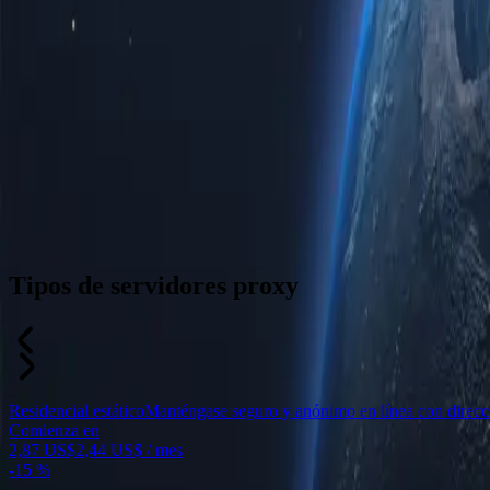
Tipos de servidores proxy
Residencial estático
Manténgase seguro y anónimo en línea con direccion
Comienza en
2,87 US$
2,44 US$
/ mes
-
15 %