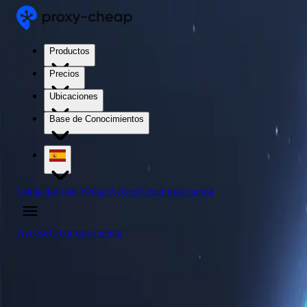
Productos
Precios
Ubicaciones
Base de Conocimientos
Contactar con Ventas
Acceso
Crear una cuenta
Acceso
Crear una cuenta
4.5
/5
Comprar servidores proxy de Vanuatu