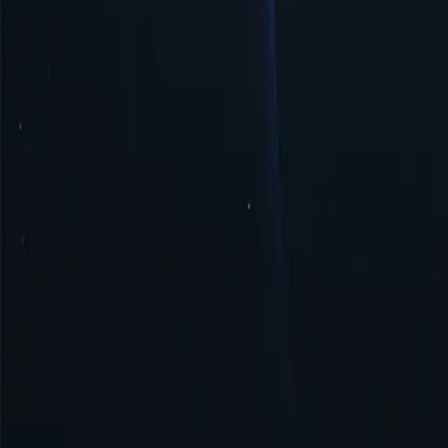
Seguridad y anonimato
El proxy de Vanuatu garantiza la seguridad y el anonimato al enmascar
Empezar
Principales ubicaciones de proxy
Proxy-Cheap cuenta con la red de ubicaciones proxy más extensa en co
geográficamente restringido o realizar actividades en línea en ubicacio
Estados Unidos
Reino Unido
Singapur
Brasil
Alemania
Turquía