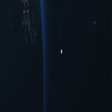
bles en varias ciudades para satisfacer sus necesidades de
ido en streaming, nuestra selección garantiza un rendimiento sólido
icas.
s proxies ofrecen diversas oportunidades a los usuarios que buscan
s existentes con una configuración mínima necesaria.