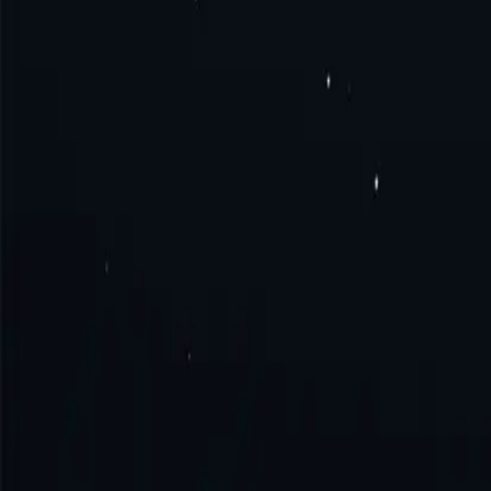
Preguntas frecuentes
¿Qué es el proxy de Vanuatu?
¿Cómo obtener un proxy de Vanuatu?
¿Cómo conectarse al proxy de Vanuatu?
¿Cómo utilizar el proxy de Vanuatu?
¡Pruebe la excelencia con nosotros!
Sin compromiso mensual. Sin cargo
Empezar
Contactar con Ventas