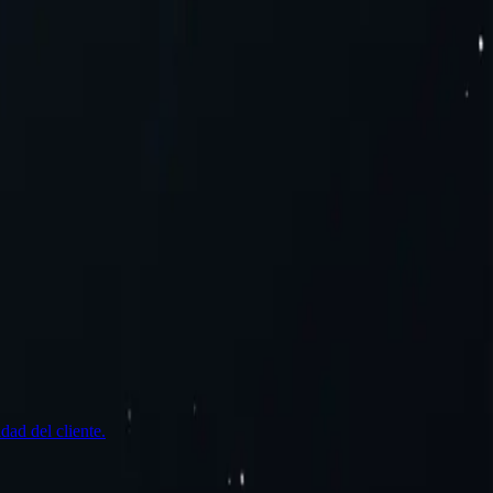
dad del cliente.
V
M