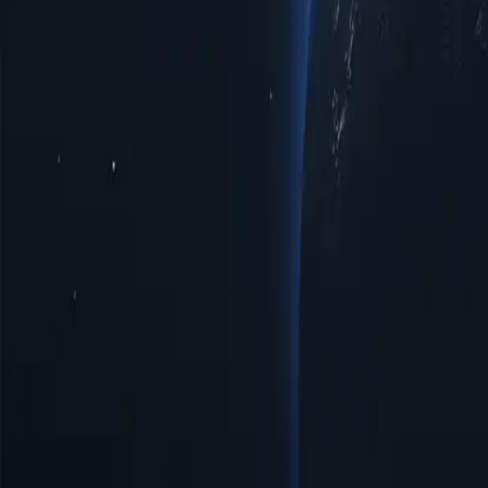
Ubicaciones de proxy en Vanuatu por ciudades
Descubra una amplia ga
conectividad. Ya sea que busque mayor privacidad, mejor acceso a dat
en múltiples centros urbanos. Disfrute de interacciones en línea fluid
Ciudades
Recuento de IP
Protocolos
Versión IP
Ancho de banda
Norsup
1
HTTP/SOCKS5
IPv4/IPv6
Ilimitado
Puerto Vila
5
HTTP/SOCKS5
IPv4/IPv6
Ilimitado
Beneficios de usar servidores proxy en Va
Descubra el poder de los proxies de Vanuatu, una solución estratégica
navegar por el mundo digital de forma más eficaz. ¡Desbloquee el po
Precios asequibles
Proxies de Vanuatu asequibles disponibles a precios bajos, perfectos 
Fácil gestión y configuración
El servidor proxy de Vanuatu ofrece una gestión sencilla y una config