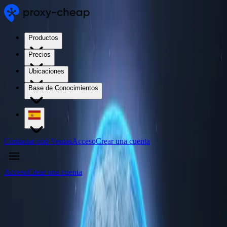
Productos
Precios
Ubicaciones
Base de Conocimientos
Contactar con Ventas
Acceso
Crear una cuenta
Acceso
Crear una cuenta
4.5
/5
Comprar servidores proxy en Dominica