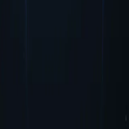
El proxy de Dominica garantiza la seguridad y el anonimato al
enmascarar su dirección IP, salvaguardando la información personal
mientras accede a contenido en línea.
Empezar
Principales ubicaciones de proxy
Proxy-Cheap cuenta con la red de ubicaciones proxy más extensa en
comparación con sus competidores. Esto se traduce en mayor
flexibilidad y accesibilidad para los usuarios que buscan acceder a
contenido geográficamente restringido o realizar actividades en línea
en ubicaciones específicas.
Estados Unidos
Reino Unido
Singapur
Brasil
Alemania