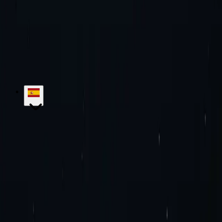
¡Pruebe la excelencia con nosotros!
Sin compromiso mensual. Sin
cargos adicionales. ¡Pruébalo ahora!
Empezar
Contactar con Ventas
hello@proxy-cheap.com
support@proxy-cheap.com
Servicios
Proxies de centros de datos
Proxies IPv4 de centros de
datos
Proxies IPv6 de centros de datos
Proxies residenciales
Proxies
residenciales estáticos
Proxies IPv6 residenciales estáticos
Proxies
residenciales rotativos
Proxies móviles rotativos
Proxies móviles
estáticos
Proxies SOCKS5
Proxies privados
Servidor proxy de
pago
Proxies de ancho de banda ilimitado
Proxies IPv4
Proxies IPv6
Proxy barato
Precios
Proxies de ISP
Ubicaciones de proxy
Extensión
proxy de Google Chrome
Complemento proxy de Mozilla
Firefox
Blog
Contáctenos
Soluciones empresariales
Carreras
Base de conocimientos
Empezando
Tutoriales
Preguntas frecuentes
Casos de uso
Investigación de mercado
Protección de
marca
Investigación SEO
Verificación de anuncios
Agregación de