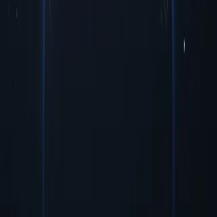
estratégica para mejorar su experiencia en línea. Con sus
capacidades únicas, estos proxies ofrecen diversas oportunidades a
los usuarios que buscan navegar por el mundo digital de forma más
eficaz. ¡Desbloquee el potencial de los proxies de Dominica hoy
mismo!
Precios asequibles
Proxies de Dominica asequibles disponibles a precios bajos,
perfectos para quienes buscan un rendimiento confiable sin gastar de
más.
Fácil gestión y configuración
El servidor proxy de Dominica ofrece una gestión sencilla y una
configuración rápida, lo que garantiza una integración perfecta en
los sistemas existentes con una configuración mínima necesaria.
Seguridad y anonimato