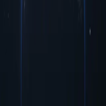
Beneficios de usar servidores proxy en
Palestina
Descubra el poder de los proxies de Palestina, una solución
estratégica para mejorar su experiencia en línea. Con sus
capacidades únicas, estos proxies ofrecen diversas oportunidades a
los usuarios que buscan navegar por el mundo digital de forma más
eficaz. ¡Desbloquee el potencial de los proxies de Palestina hoy
mismo!
Precios asequibles
Proxies palestinos asequibles disponibles a precios bajos, perfectos
para quienes buscan un rendimiento confiable sin gastar de más.
Fácil gestión y configuración
El servidor proxy de Palestina ofrece una gestión sencilla y una
configuración rápida, lo que garantiza una integración perfecta en
los sistemas existentes con una configuración mínima necesaria.