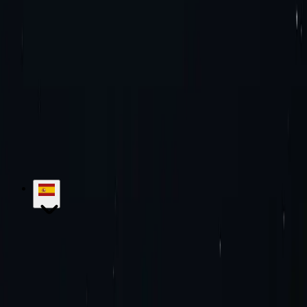
¿Cómo utilizar el proxy de Palestina?
¡Pruebe la excelencia con nosotros!
Sin compromiso mensual. Sin
cargos adicionales. ¡Pruébalo ahora!
Empezar
Contactar con Ventas
hello@proxy-cheap.com
support@proxy-cheap.com
Servicios
Proxies de centros de datos
Proxies IPv4 de centros de
datos
Proxies IPv6 de centros de datos
Proxies residenciales
Proxies
residenciales estáticos
Proxies IPv6 residenciales estáticos
Proxies
residenciales rotativos
Proxies móviles rotativos
Proxies móviles
estáticos
Proxies SOCKS5
Proxies privados
Servidor proxy de
pago
Proxies de ancho de banda ilimitado
Proxies IPv4
Proxies IPv6
Proxy barato
Precios
Proxies de ISP
Ubicaciones de proxy
Extensión