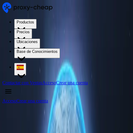
Productos
Precios
Ubicaciones
Base de Conocimientos
Contactar con Ventas
Acceso
Crear una cuenta
Acceso
Crear una cuenta
4.5
/5
Comprar servidores proxy de Palestina