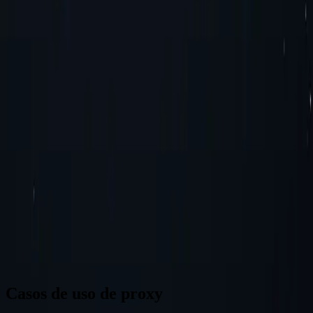
Brasil
Alemania
Turquía
Australia
Suiza
Japón
Canadá
Francia
Todas las ubicaciones
¿No encuentras la ubicación que buscas? Solicítala y podríamos
añadirla.
Solicitar ubicación
Casos de uso de proxy