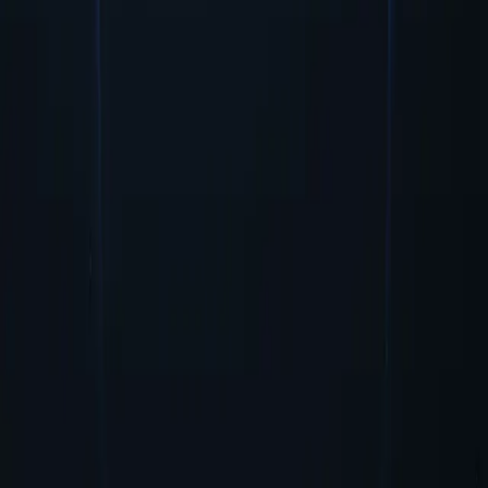
Seguridad y anonimato
El proxy de Palestina garantiza la seguridad y el anonimato al
enmascarar su dirección IP, salvaguardando la información personal
mientras accede a contenido en línea.
Empezar
Principales ubicaciones de proxy
Proxy-Cheap cuenta con la red de ubicaciones proxy más extensa en
comparación con sus competidores. Esto se traduce en mayor
flexibilidad y accesibilidad para los usuarios que buscan acceder a
contenido geográficamente restringido o realizar actividades en línea
en ubicaciones específicas.
Estados Unidos
Reino Unido
Singapur