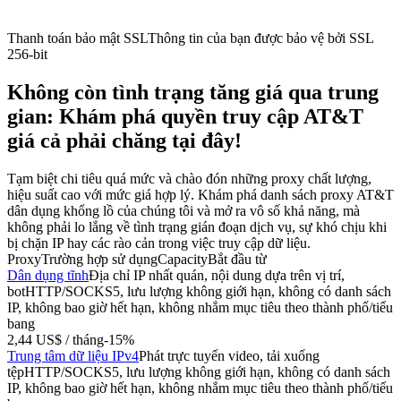
Thanh toán bảo mật SSL
Thông tin của bạn được bảo vệ bởi SSL
256-bit
Không còn tình trạng tăng giá qua trung
gian: Khám phá quyền truy cập AT&T
giá cả phải chăng tại đây!
Tạm biệt chi tiêu quá mức và chào đón những proxy chất lượng,
hiệu suất cao với mức giá hợp lý. Khám phá danh sách proxy AT&T
dân dụng khổng lồ của chúng tôi và mở ra vô số khả năng, mà
không phải lo lắng về tình trạng gián đoạn dịch vụ, sự khó chịu khi
bị chặn IP hay các rào cản trong việc truy cập dữ liệu.
Proxy
Trường hợp sử dụng
Capacity
Bắt đầu từ
Dân dụng tĩnh
Địa chỉ IP nhất quán, nội dung dựa trên vị trí,
bot
HTTP/SOCKS5, lưu lượng không giới hạn, không có danh sách
IP, không bao giờ hết hạn, không nhắm mục tiêu theo thành phố/tiểu
bang
2,44 US$
/ tháng
-
15%
Trung tâm dữ liệu IPv4
Phát trực tuyến video, tải xuống
tệp
HTTP/SOCKS5, lưu lượng không giới hạn, không có danh sách
IP, không bao giờ hết hạn, không nhắm mục tiêu theo thành phố/tiểu