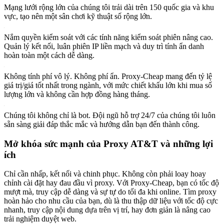
Mạng lưới rộng lớn của chúng tôi trải dài trên 150 quốc gia và khu
vực, tạo nên một sân chơi kỹ thuật số rộng lớn.
Nắm quyền kiểm soát với các tính năng kiểm soát phiên nâng cao.
Quản lý kết nối, luân phiên IP liền mạch và duy trì tính ẩn danh
hoàn toàn một cách dễ dàng.
Không tính phí vô lý. Không phí ẩn. Proxy-Cheap mang đến tỷ lệ
giá trị/giá tốt nhất trong ngành, với mức chiết khấu lớn khi mua số
lượng lớn và không cần hợp đồng hàng tháng.
Chúng tôi không chỉ là bot. Đội ngũ hỗ trợ 24/7 của chúng tôi luôn
sẵn sàng giải đáp thắc mắc và hướng dẫn bạn đến thành công.
Mở khóa sức mạnh của Proxy AT&T và những lợi
ích
Chỉ cần nhấp, kết nối và chinh phục. Không còn phải loay hoay
chỉnh cài đặt hay đau đầu vì proxy. Với Proxy-Cheap, bạn có tốc độ
mượt mà, truy cập dễ dàng và sự tự do tối đa khi online. Tìm proxy
hoàn hảo cho nhu cầu của bạn, dù là thu thập dữ liệu với tốc độ cực
nhanh, truy cập nội dung dựa trên vị trí, hay đơn giản là nâng cao
trải nghiệm duyệt web.