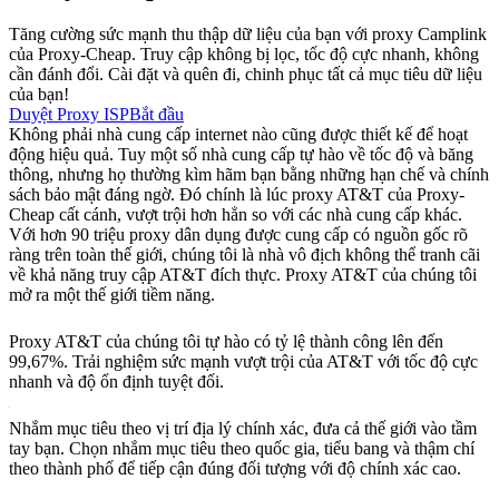
Tăng cường sức mạnh thu thập dữ liệu của bạn với proxy Camplink
của Proxy-Cheap. Truy cập không bị lọc, tốc độ cực nhanh, không
cần đánh đổi. Cài đặt và quên đi, chinh phục tất cả mục tiêu dữ liệu
của bạn!
Duyệt Proxy ISP
Bắt đầu
Không phải nhà cung cấp internet nào cũng được thiết kế để hoạt
động hiệu quả. Tuy một số nhà cung cấp tự hào về tốc độ và băng
thông, nhưng họ thường kìm hãm bạn bằng những hạn chế và chính
sách bảo mật đáng ngờ. Đó chính là lúc proxy AT&T của Proxy-
Cheap cất cánh, vượt trội hơn hẳn so với các nhà cung cấp khác.
Với hơn 90 triệu proxy dân dụng được cung cấp có nguồn gốc rõ
ràng trên toàn thế giới, chúng tôi là nhà vô địch không thể tranh cãi
về khả năng truy cập AT&T đích thực. Proxy AT&T của chúng tôi
mở ra một thế giới tiềm năng.
Proxy AT&T của chúng tôi tự hào có tỷ lệ thành công lên đến
99,67%. Trải nghiệm sức mạnh vượt trội của AT&T với tốc độ cực
nhanh và độ ổn định tuyệt đối.
Nhắm mục tiêu theo vị trí địa lý chính xác, đưa cả thế giới vào tầm
tay bạn. Chọn nhắm mục tiêu theo quốc gia, tiểu bang và thậm chí
theo thành phố để tiếp cận đúng đối tượng với độ chính xác cao.