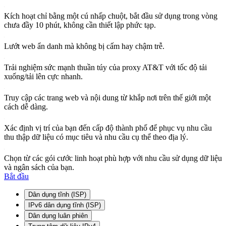
Kích hoạt chỉ bằng một cú nhấp chuột, bắt đầu sử dụng trong vòng
chưa đầy 10 phút, không cần thiết lập phức tạp.
Lướt web ẩn danh mà không bị cấm hay chậm trễ.
Trải nghiệm sức mạnh thuần túy của proxy AT&T với tốc độ tải
xuống/tải lên cực nhanh.
Truy cập các trang web và nội dung từ khắp nơi trên thế giới một
cách dễ dàng.
Xác định vị trí của bạn đến cấp độ thành phố để phục vụ nhu cầu
thu thập dữ liệu có mục tiêu và nhu cầu cụ thể theo địa lý.
Chọn từ các gói cước linh hoạt phù hợp với nhu cầu sử dụng dữ liệu
và ngân sách của bạn.
Bắt đầu
Dân dụng tĩnh (ISP)
IPv6 dân dụng tĩnh (ISP)
Dân dụng luân phiên