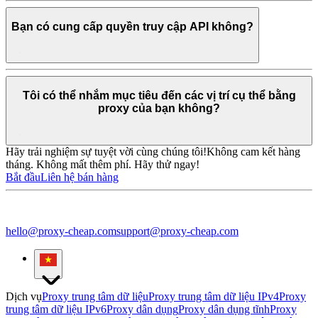
Bạn có cung cấp quyền truy cập API không?
Tôi có thể nhắm mục tiêu đến các vị trí cụ thể bằng
proxy của bạn không?
Hãy trải nghiệm sự tuyệt vời cùng chúng tôi!
Không cam kết hàng
tháng. Không mất thêm phí. Hãy thử ngay!
Bắt đầu
Liên hệ bán hàng
hello@proxy-cheap.com
support@proxy-cheap.com
Dịch vụ
Proxy trung tâm dữ liệu
Proxy trung tâm dữ liệu IPv4
Proxy
trung tâm dữ liệu IPv6
Proxy dân dụng
Proxy dân dụng tĩnh
Proxy