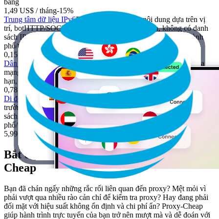
bang
1,49 US$
/ tháng
-
15%
Trung tâm dữ liệu IPv6
Địa chỉ IP nhất quán, nội dung dựa trên vị
trí, bot
HTTP/SOCKS5, lưu lượng không giới hạn, không có danh
sách IP, không bao giờ hết hạn, không nhắm mục tiêu theo thành
phố/tiểu bang
0,15 US$
/ tháng
-
25%
Dân dụng luân phiên
Ẩn danh, thu thập dữ liệu web, tự động hóa
mạng xã hội
HTTP/SOCKS5, lưu lượng hạn chế, danh sách IP, hết
hạn, nhắm mục tiêu thành phố/tiểu bang
0,78 US$
/ GB
-
70%
Di động
Thông tin nhạy cảm, nghiên cứu thị
trường
HTTP/SOCKS5, lưu lượng không giới hạn, không có danh
sách IP, không bao giờ hết hạn, không nhắm mục tiêu theo thành
phố/tiểu bang
5,99 US$
/ GB
Bắt đầu với 4 bước đơn giản với Proxy-
Cheap
Bạn đã chán ngấy những rắc rối liên quan đến proxy? Mệt mỏi vì
phải vượt qua nhiều rào cản chỉ để kiểm tra proxy? Hay đang phải
đối mặt với hiệu suất không ổn định và chi phí ẩn? Proxy-Cheap
giúp hành trình trực tuyến của bạn trở nên mượt mà và dễ đoán với