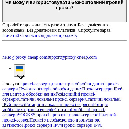
Чи можу я використовувати безкоштовний ігровий
проксі?
Спробуйте досконалість разом з нами!
Без щомісячних
зобов'язань. Без додаткових платежів. Спробуйте зараз!
Почати
Зв'язатися з відділом продажів
hello@proxy-cheap.com
support@proxy-cheap.com
Послуги
Проксі-сервери для центрів обробки даних
Проксі-
сервери IPv4 для центрів обробки даних
Проксі-сервери IPv6
для центрів обробки даних
Резіденційні проксі-
сервери
Статичні локальні проксі-сервери
Статичні локальні
IPv6-проксі
Ротаційні локальні проксі-сервери
Ротація
мобільних проксі-серверів
Статичні мобільні проксі-
сервери
SOCKS5 проксі
Приватні проксі-сервери
Платний
проксі-сервер
Проксі з необмеженою пропускною
здатністю
Проксі-сервери IPv4
Проксі-сервери IPv6