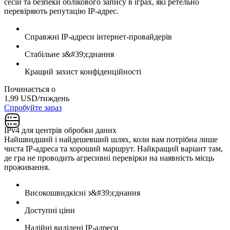
сесій та безпеки облікового запису в іграх, які ретельно
перевіряють репутацію IP-адрес.
Справжні IP-адреси інтернет-провайдерів
Стабільне з&#39;єднання
Кращий захист конфіденційності
Починається о
1,99 USD
/тиждень
Спробуйте зараз
IPv4 для центрів обробки даних
Найшвидший і найдешевший шлях, коли вам потрібна лише
чиста IP-адреса та хороший маршрут. Найкращий варіант там,
де гра не проводить агресивні перевірки на наявність місць
проживання.
Високошвидкісні з&#39;єднання
Доступні ціни
Надійні виділені IP-адреси