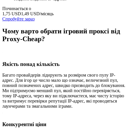
Починається о
1,75 USD
1,49 USD
/місяць
Спробуйте зараз
Чому варто обрати ігровий проксі від
Proxy-Cheap?
Якість понад кількість
Багато провайдерів лідирують за розміром свого пулу IP-
адрес. Для ігор це число мало що означає, величезний пул,
повний позначених адрес, швидко призводить до блокування.
Ми підтримуємо менший пул, який постійно перевіряється,
тому IP-адреса, через яку ви підключаєтеся, має чисту історію
та витримує перевірки репутації IP-адрес, які проводяться
лаунчерами та змагальними іграми.
Конкурентні ціни