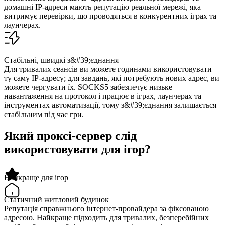
домашні IP-адреси мають репутацію реальної мережі, яка
витримує перевірки, що проводяться в конкурентних іграх та
лаунчерах.
Стабільні, швидкі з&#39;єднання
Для тривалих сеансів ви можете годинами використовувати
ту саму IP-адресу; для завдань, які потребують нових адрес, ви
можете чергувати їх. SOCKS5 забезпечує низьке
навантаження на протокол і працює в іграх, лаунчерах та
інструментах автоматизації, тому з&#39;єднання залишається
стабільним під час гри.
Який проксі-сервер слід
використовувати для ігор?
Найкраще для ігор
Статичний житловий будинок
Репутація справжнього інтернет-провайдера за фіксованою
адресою. Найкраще підходить для тривалих, безперебійних