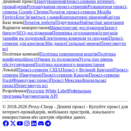
Дешевий проксі
Ціноутворення
Проксі-сервери інтернет-
провайдерів
Розташування проксі-серверів
Розширення проксі-
сервера Google Chrome
Додаток проксі-сервера Mozilla
Firefox
Блог
Зв'яжіться з нами
Корпоративні рішення
Кар'єра
База знань
Початок роботи
Підручники
Найчастіші запитання
Варіанти використання
Маркетингові дослідження
Захист
бренду
SEO-дослідження
Перевірка оголошення
Агрегація
тарифів на подорожі
Електронна комерція та продажі
Проксі-
сервери для кросівок
Збір даних
Соціальні мережі
Переглянути
всі
Політики компанії
Політика повернення коштів
Політика
конфіденційності
Умови та положення
Угода про рівень
обслуговування
Політика належного використання
Локації
Проксі-сервери США
Проксі у Великій Британії
Проксі-
сервери Німеччини
Проксі-сервери Канади
Проксі-сервери
Італії
Французькі проксі
Проксі Мексики
Бразильські
проксі
Переглянути всі
Розробники
Реселлер White Label
Реферальна
програма
Документація API
© 2018-2026 Proxy-Cheap - Дешеві проксі - Купуйте проксі для
інтернет-провайдерів, мобільних пристроїв, локального
використання або центрів обробки даних.