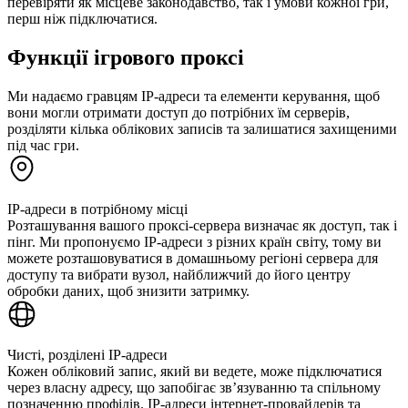
перевіряти як місцеве законодавство, так і умови кожної гри,
перш ніж підключатися.
Функції ігрового проксі
Ми надаємо гравцям IP-адреси та елементи керування, щоб
вони могли отримати доступ до потрібних їм серверів,
розділяти кілька облікових записів та залишатися захищеними
під час гри.
IP-адреси в потрібному місці
Розташування вашого проксі-сервера визначає як доступ, так і
пінг. Ми пропонуємо IP-адреси з різних країн світу, тому ви
можете розташовуватися в домашньому регіоні сервера для
доступу та вибрати вузол, найближчий до його центру
обробки даних, щоб знизити затримку.
Чисті, розділені IP-адреси
Кожен обліковий запис, який ви ведете, може підключатися
через власну адресу, що запобігає зв’язуванню та спільному
позначенню профілів. IP-адреси інтернет-провайдерів та