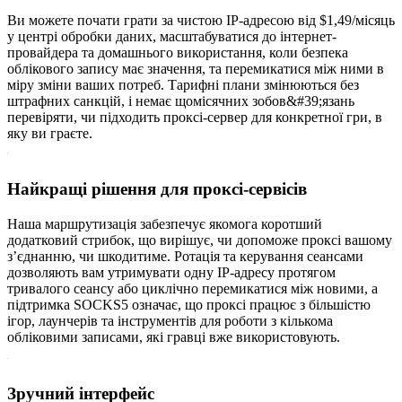
Ви можете почати грати за чистою IP-адресою від $1,49/місяць
у центрі обробки даних, масштабуватися до інтернет-
провайдера та домашнього використання, коли безпека
облікового запису має значення, та перемикатися між ними в
міру зміни ваших потреб. Тарифні плани змінюються без
штрафних санкцій, і немає щомісячних зобов&#39;язань
перевіряти, чи підходить проксі-сервер для конкретної гри, в
яку ви граєте.
Найкращі рішення для проксі-сервісів
Наша маршрутизація забезпечує якомога коротший
додатковий стрибок, що вирішує, чи допоможе проксі вашому
з’єднанню, чи шкодитиме. Ротація та керування сеансами
дозволяють вам утримувати одну IP-адресу протягом
тривалого сеансу або циклічно перемикатися між новими, а
підтримка SOCKS5 означає, що проксі працює з більшістю
ігор, лаунчерів та інструментів для роботи з кількома
обліковими записами, які гравці вже використовують.
Зручний інтерфейс