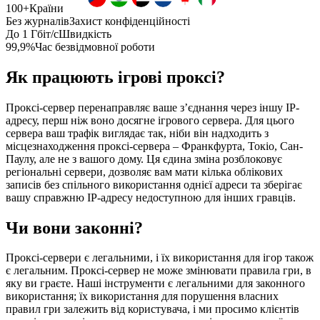
100+
Країни
Без журналів
Захист конфіденційності
До 1 Гбіт/с
Швидкість
99,9%
Час безвідмовної роботи
Як працюють ігрові проксі?
Проксі-сервер перенаправляє ваше з’єднання через іншу IP-
адресу, перш ніж воно досягне ігрового сервера. Для цього
сервера ваш трафік виглядає так, ніби він надходить з
місцезнаходження проксі-сервера – Франкфурта, Токіо, Сан-
Паулу, але не з вашого дому. Ця єдина зміна розблоковує
регіональні сервери, дозволяє вам мати кілька облікових
записів без спільного використання однієї адреси та зберігає
вашу справжню IP-адресу недоступною для інших гравців.
Чи вони законні?
Проксі-сервери є легальними, і їх використання для ігор також
є легальним. Проксі-сервер не може змінювати правила гри, в
яку ви граєте. Наші інструменти є легальними для законного
використання; їх використання для порушення власних
правил гри залежить від користувача, і ми просимо клієнтів