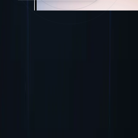
стримерів тощо.
Почати
Найкращі місця розташування проксі-
серверів
Proxy-Cheap може похвалитися найрозгалуженішою мережею
проксі-серверів порівняно з конкурентами. SEO забезпечує
більшу гнучкість та доступність для користувачів, які бажають
отримати доступ до контенту в усьому світі або здійснювати
онлайн-активність у певних місцях.
Сполучені Штати
Сполучене Королівство
Сінгапур
Бельгія
Німеччина
Іспанія