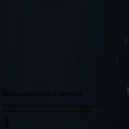
Австрія
Польща
Індія
Канада
Нідерланди
Усі місця розташування
Не можете знайти потрібне місце? Замовте його, і ми можемо
його додати.
Запит місцезнаходження
Найкращі проксі-сервіси
Найпродуктивніша проксі-інфраструктура в галузі з
найбільшим покриттям інтернет-провайдерів