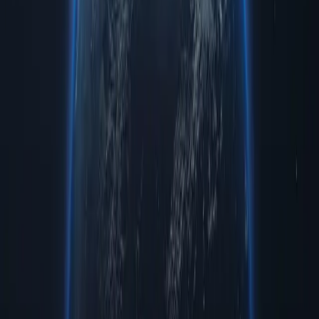
Незважаючи на покращення, внесені до протоколу IPv6, IPv4
все ще має переваги над ним. Головною перевагою є
знайомість та популярність. Через відносну недостатню
поширеність IPv6, IPv4 все ще є більш популярним. Таким
чином, існуюча інфраструктура говорить на його користь, і
більшість веб-сайтів досі підтримують SEOй протокол. SEO
стосується навіть веб-сайтів, які підтримують IPv6 (подвійний
стек).
Варіанти використання статичних
локальних проксі-серверів
Проксі-сервери зазвичай надають переваги з’єднанню
користувача. Однак, за допомогою статичного домашнього
проксі-сервера, користувачі Інтернету можуть:
SEO-проксі
Відстеження рейтингу в пошукових системах за ключовими
словами як частина SEO-моніторингу та стратегії.