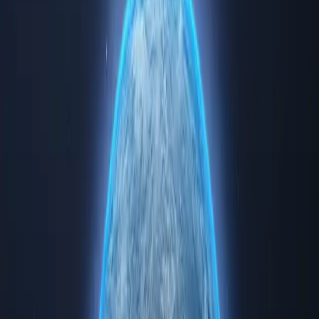
швидкість та надійність
Проксі-сервери IPv4 для SEOнтрів обробки даних, що
забезпечують швидкість, конфіденційність та надійність в
одному чудовому пакеті. Купуйте та користуйтеся такими
перевагами:
Базовий
Стандартний
Преміум
7-денна пробна версія
1,13 USD
за тиждень
Купити зараз
Необмежена пропускна здатність
100+ Теми
100+ Мбіт/с
Виділена IP-адреса
Кілька місць розташування