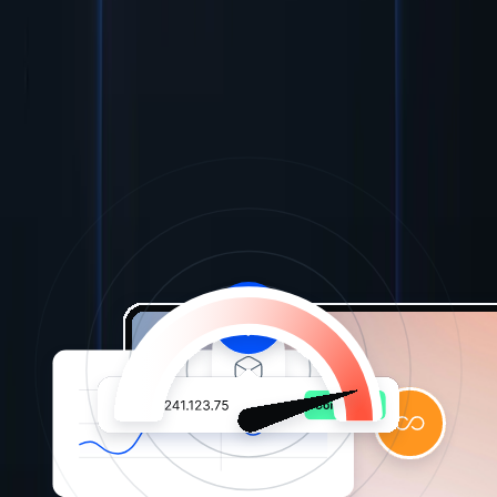
Створення кількох облікових записів
Створення та управління кількома акаунтами в соціальних
мережах для маркетологів.
Глобальний контент
Отримайте доступ до контенту з різних країн та регіонів.
Інтернет-шопінг
Безпечне здійснення онлайн-покупок без відстеження,
профілювання чи зчитування відбитків пальців веб-сайтів на
пристроях.
Анонімність
Анонімний перегляд та підключення, за потреби геймерів,