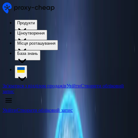
Продукти
Ціноутворення
Місця розташування
База знань
Зв'язатися з відділом продажів
Увійти
Створити обліковий
запис
Увійти
Створити обліковий запис
Ціни на проксі-сервер IPv4 для
SEOнтрів обробки даних – висока