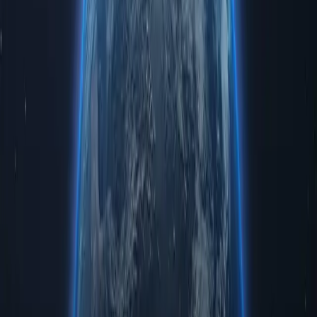
Безпечний платіж SSL
Ваша інформація захищена 256-бітним
SSL-сертифікатом
Потрібен проксі для вашого бізнесу?
Отримайте найкраще проксі-рішення для вашого бізнесу за
вигідною ціною. Proxy-cheap — один із найнадійніших та
найбільших проксі-сервісів на ринку, що охоплює весь світ та
має високу швидкість.
Зв'язатися з відділом продажів
Важливі моменти щодо статичних
локальних проксі-серверів
Хочете дізнатися про проксі? Читайте далі, і ми пояснимо все,
що потрібно знати про статичні проксі, і чому вам варто
придбати один (або декілька) від Proxy Cheap.
Переваги IPv4