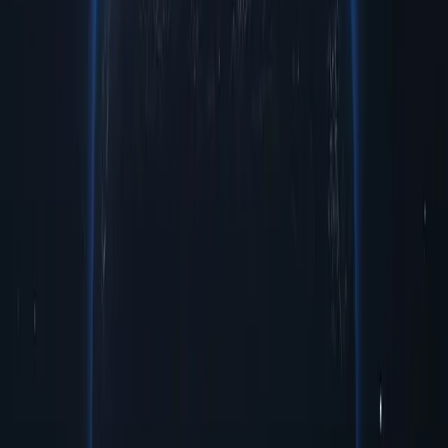
Перевірка оголошення
Моніторинг та перевірка розміщення та появи цифрової
реклами, розміщеної на міжнародному рівні.
Глобальний доступ
Зв'язок з виділеної IP-адреси для довгострокової віддаленої
роботи та доступу до корпоративних ресурсів.
Електронна комерція та продажі
Відстеження та парсинг цін на товари в режимі реального
часу для ціноутворюючої стратегії електронної комерції.
Збір даних
Збір даних для маркетингових досліджень на міжнародних
ринках.