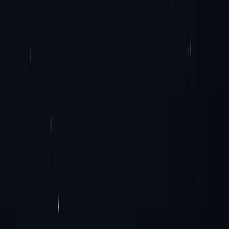
надійний доступ для критично важливих завдань.
Нескінченна пропускна здатність
Скористайтеся нашим величезним пулом перевірених IP-адрес
для покращеної анонімності та безпеки в Інтернеті. З Proxy-
Cheap ви отримуєте доступ до понад 50 мільярдів унікальних
та реальних статичних локальних IPv6-адрес, наданих
реальними інтернет-провайдерами.
Почати
Засіб автентифікації SOCKS5
Завдяки реальним IP-адресам та необмеженій пропускній
здатності, ці проксі-сервери забезпечують автентичність та
надійний доступ для критично важливих завдань.
Часті запитання
Чи доступні виділені проксі-сервери для SEOнтрів
обробки даних?