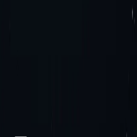
Що таке проксі-сервери IPv4?
Яка різниця між проксі-серверами IPv4 та IPv6?
Які переваги пропонують IPv4-проксі?
Спробуйте досконалість разом з нами!
Без щомісячних
зобов'язань. Без додаткових платежів. Спробуйте зараз!
Почати
Зв'язатися з відділом продажів
hello@proxy-cheap.com
support@proxy-cheap.com