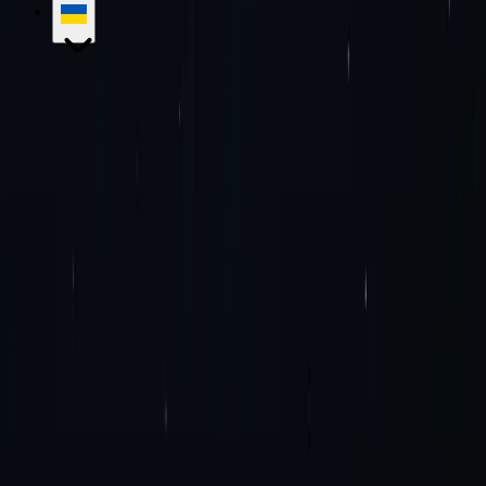
Послуги
Проксі-сервери для центрів обробки даних
Проксі-
сервери IPv4 для центрів обробки даних
Проксі-сервери IPv6
для центрів обробки даних
Резіденційні проксі-
сервери
Статичні локальні проксі-сервери
Статичні локальні
IPv6-проксі
Ротаційні локальні проксі-сервери
Ротація
мобільних проксі-серверів
Статичні мобільні проксі-
сервери
SOCKS5 проксі
Приватні проксі-сервери
Платний
проксі-сервер
Проксі з необмеженою пропускною
здатністю
Проксі-сервери IPv4
Проксі-сервери IPv6
Дешевий проксі
Ціноутворення
Проксі-сервери інтернет-
провайдерів
Розташування проксі-серверів
Розширення проксі-
сервера Google Chrome
Додаток проксі-сервера Mozilla
Firefox
Блог
Зв'яжіться з нами
Корпоративні рішення
Кар'єра
База знань
Початок роботи
Підручники
Найчастіші запитання
Варіанти використання
Маркетингові дослідження
Захист
бренду
SEO-дослідження
Перевірка оголошення
Агрегація
тарифів на подорожі
Електронна комерція та продажі
Проксі-
сервери для кросівок
Збір даних
Соціальні мережі
Переглянути
всі
Політики компанії
Політика повернення коштів
Політика
конфіденційності
Умови та положення
Угода про рівень
обслуговування
Політика належного використання