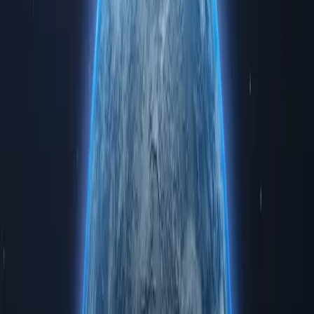
1 Місяць
1,42 USD
за місяць
Купити зараз
Необмежена пропускна здатність
100+ Теми
100+ Мбіт/с
Виділена IP-адреса
Кілька місць розташування
12 Місяців
2,71 USD
за місяць
Купити зараз
Необмежена пропускна здатність
100+ Теми
100+ Мбіт/с
Виділена IP-адреса
Кілька місць розташування