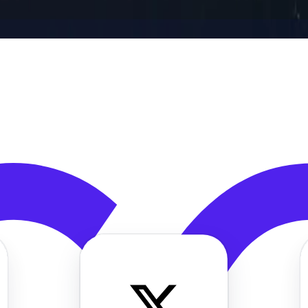
s de conexão de praticamente qualquer localização física. O direciona
do o acesso a conteúdo com restrição geográfica ao simular uma conexão 
ads simultâneas com uma perda mínima de desempenho. Os usuários t
oxies residenciais e evite a limitação de banda.
alquer momento.