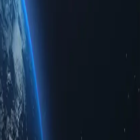
ias de navegação fluidas para todos os clientes. A Proxy-Cheap se
excepcionais. Também disponibilizamos um modelo de pagamento
ciais, independentemente do orçamento, do provedor de internet ou