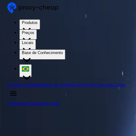
Produtos
Preços
Locais
Base de Conhecimento
Contate o departamento de vendas
Conecte-se
Criar uma conta
Conecte-se
Criar uma conta
4.5
/5
Compre Proxies Residenciais - IPs Residen