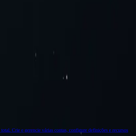
privacidade e segurança, os proxies residenciais encaminham apenas o
otal. Crie e gerencie várias contas, configure definições e recursos
A
r