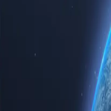
Experimente anonimato de elite, proxies residenciais ultrarrápidos, i
da Proxy-Cheap e obtenha:
Comprar agora
Comece pelo Google
Sem custos de instalação / Cancele quando quiser
Principais localidades de servidores de Pr
Na Proxy-Cheap, entendemos a importância da diversidade de localiza
diferentes locais ao redor do mundo, proporcionando maior flexibili
um dos principais locais de proxy residencial listados abaixo — e mui
Estados Unidos
Reino Unido
Singapura
Brasil
Alemanha
Turquia