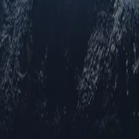
m provedor de serviços de internet a um dispositivo doméstico, garant
, aumentando a autenticidade e tornando-o indistinguível do tráfego de 
el online, redirecionando o tráfego da internet por meio de endereços I
sário. Os proxies rotativos alteram automaticamente os endereços IP em 
alternância entre eles, ajudando a evitar bloqueios de IP. Os usuários 
ssidades específicas.