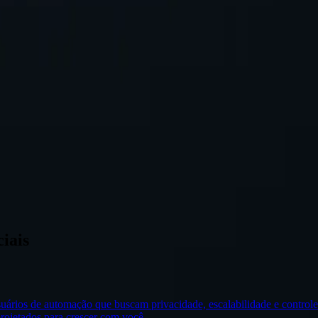
que criptografa e encaminha todo o tráfego da internet para garantir 
onado sobre a coleta de dados e as atividades online.
 bloqueios de IP usando proxies residenciais.
iais
uários de automação que buscam privacidade, escalabilidade e controle t
rojetados para crescer com você.