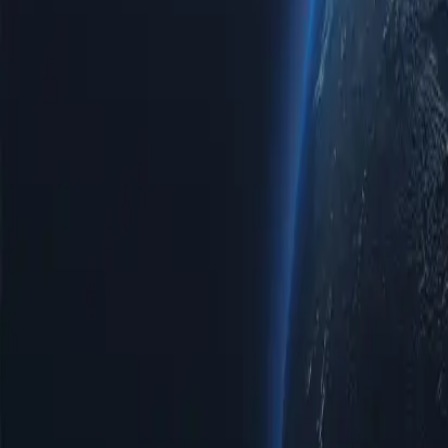
Nossos proxies residenciais usam um endereço IP real atribuído por u
conjunto. Cada endereço IP atribuído está vinculado a um local físico
Alto anonimato
Nossa rede de proxies residenciais garante que você permaneça invisív
IPs residenciais genuínos, mascarando sua identidade de forma eficaz.
Rotação de IPs
Acesse proxies residenciais com rotação de IP funcional quando neces
anonimato e evitar bloqueios de IP.
Grande pool de IPs
Nosso extenso conjunto de IPs residenciais oferece a possibilidade de 
ou proxies estáticos para maior estabilidade, dependendo de suas nece