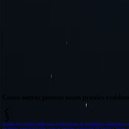
Como as empresas usam a Proxy-Cheap?
Em comparação com uma VPN residencial ou uma rede privada virtual, 
tráfego de aplicativos específicos, oferecendo um controle mais direci
Redes sociais
Extração de dados
Comércio eletrônico
Verificação de anúncios
Comunicações privadas
Redes sociais
Criar e gerenciar várias contas pode ser mais eficiente e seguro contra
Como outras pessoas usam proxies residenc
Gestão de contas
Criado para profissionais de marketing, agências e us
de proxy personalizados com os proxies acessíveis da Proxy-Cheap, p