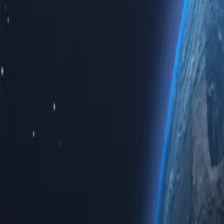
Austrália
Paquistão
Índia
Tailândia
Canadá
Todas as localidades
Não consegue encontrar a localização desejada? Solicite uma e podem
Recursos dos proxies residenciais da Prox
Como o nosso nome sugere, operamos uma rede de proxies acessível. T
destaca entre os provedores de proxies ao oferecer proxies residen
conforme o uso para quem prefere opções baseadas no consumo. Veja c
das necessidades específicas:
Autenticidade de IP