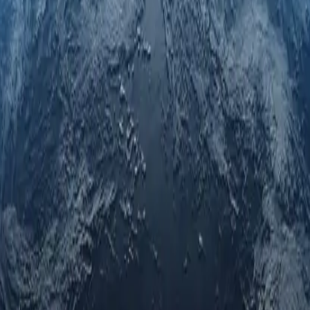
os adicioná-la.
Solicitar localização
y-Cheap
emos o compromisso de fornecer proxies de alta qualidade e experiênc
ciais premium para usuários que buscam confiabilidade e desempenho 
omo entregamos isso a cada cliente que utiliza nossos proxies residen