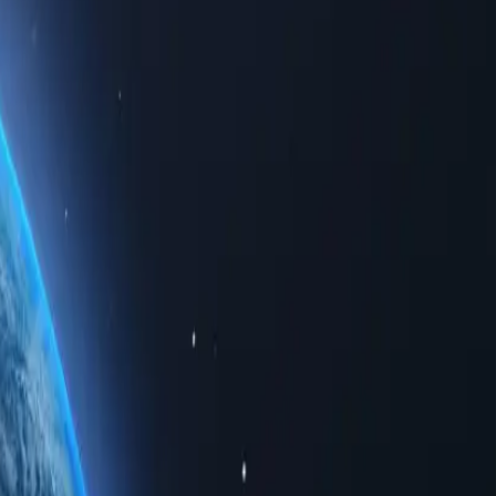
lhões de IPs residenciais. Compre os proxies residenciais mais baratos
ma ampla variedade de locais. Os usuários podem acessar proxies de
gmentação geográfica. Você pode acessar nossos serviços de qualquer