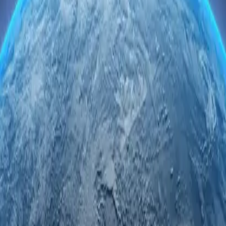
nvisibilidade online e diversidade de conexões com nossos mais de 50 mi
oxy Residencial baratos
ção. É por isso que oferecemos suporte a solicitações de conexão de u
dade para tarefas como pesquisa de mercado e acesso a conteúdo com se
to mais: