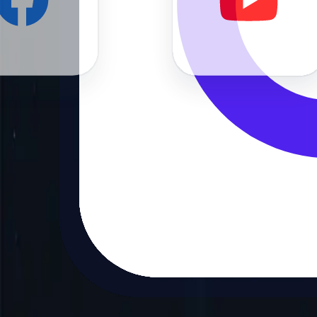
Atendimento ao cliente de primeira linha
Nossa equipe está disponível 24 horas por dia, 7 dias por semana, dur
Comece agora
Preços de Proxies Residenciais
Mensal
Salvar 50%
3 GB+
2,99 US$
1,50 US$
por GB
Comprar agora
Autenticação de usuário/senha
Tópicos ilimitados
Sessões fixas/rotativas
<100 Mbps
Salvar 60%
4 GB+
2,99 US$
1,20 US$
por GB