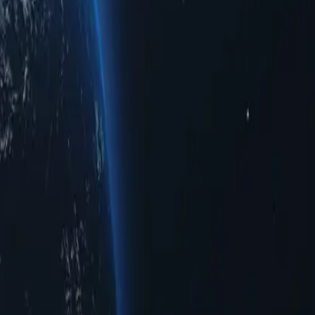
indo que nenhum proxy de ISP se passe por proxy residencial em nosso
usuários genuínos.
P residenciais reais. Esses proxies direcionam o tráfego por meio de
intervalos definidos ou por solicitação, ajudando a aumentar o
podem escolher entre proxies rotativos para mudanças frequentes de IP