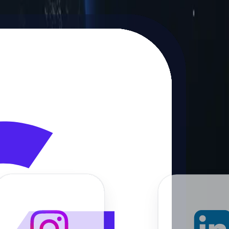
mento geográfico permite selecionar servidores proxy com base em sua
da região desejada.
ambém podem manter uma conexão estável, mantendo o mesmo endereço