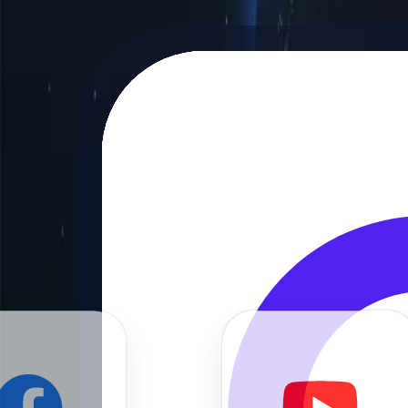
Diversas opções de segmentação geográfica
Com servidores proxy em vários países, você pode simular solicitaçõe
localização física para um acesso regional mais preciso, possibilitan
Conexões estáveis
Nossos proxies residenciais suportam um número ilimitado de thre
IP durante toda a sessão.
Navegação perfeita
Navegue na internet com a maior velocidade possível usando nossos pr
Confiabilidade
Utilize nossos proxies residenciais para acessar recursos online a qu