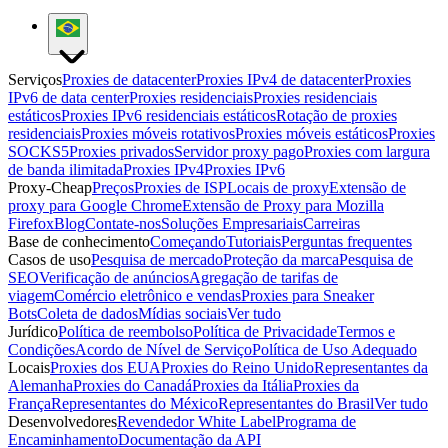
Serviços
Proxies de datacenter
Proxies IPv4 de datacenter
Proxies
IPv6 de data center
Proxies residenciais
Proxies residenciais
estáticos
Proxies IPv6 residenciais estáticos
Rotação de proxies
residenciais
Proxies móveis rotativos
Proxies móveis estáticos
Proxies
SOCKS5
Proxies privados
Servidor proxy pago
Proxies com largura
de banda ilimitada
Proxies IPv4
Proxies IPv6
Proxy-Cheap
Preços
Proxies de ISP
Locais de proxy
Extensão de
proxy para Google Chrome
Extensão de Proxy para Mozilla
Firefox
Blog
Contate-nos
Soluções Empresariais
Carreiras
Base de conhecimento
Começando
Tutoriais
Perguntas frequentes
Casos de uso
Pesquisa de mercado
Proteção da marca
Pesquisa de
SEO
Verificação de anúncios
Agregação de tarifas de
viagem
Comércio eletrônico e vendas
Proxies para Sneaker
Bots
Coleta de dados
Mídias sociais
Ver tudo
Jurídico
Política de reembolso
Política de Privacidade
Termos e
Condições
Acordo de Nível de Serviço
Política de Uso Adequado
Locais
Proxies dos EUA
Proxies do Reino Unido
Representantes da
Alemanha
Proxies do Canadá
Proxies da Itália
Proxies da
França
Representantes do México
Representantes do Brasil
Ver tudo
Desenvolvedores
Revendedor White Label
Programa de
Encaminhamento
Documentação da API