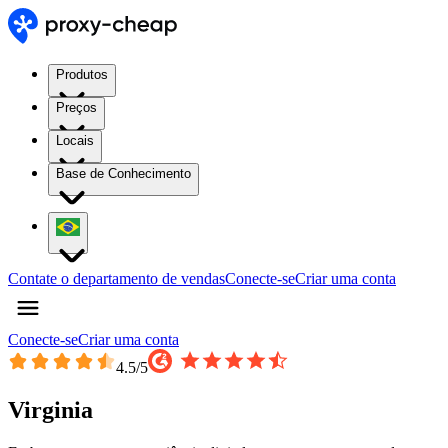
Produtos
Preços
Locais
Base de Conhecimento
Contate o departamento de vendas
Conecte-se
Criar uma conta
Conecte-se
Criar uma conta
4.5
/5
Virginia