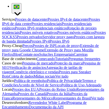
Serviços
Proxies de datacenter
Proxies IPv4 de datacenter
Proxies
IPv6 de data center
Proxies residenciais
Proxies residenciais
estáticos
Proxies IPv6 residenciais estáticos
Rotação de proxies
residenciais
Proxies móveis rotativos
Proxies móveis estáticos
Proxies
SOCKS5
Proxies privados
Servidor proxy pago
Proxies com largura
de banda ilimitada
Proxies IPv4
Proxies IPv6
Proxy-Cheap
Preços
Proxies de ISP
Locais de proxy
Extensão de
proxy para Google Chrome
Extensão de Proxy para Mozilla
Firefox
Blog
Contate-nos
Soluções Empresariais
Carreiras
Base de conhecimento
Começando
Tutoriais
Perguntas frequentes
Casos de uso
Pesquisa de mercado
Proteção da marca
Pesquisa de
SEO
Verificação de anúncios
Agregação de tarifas de
viagem
Comércio eletrônico e vendas
Proxies para Sneaker
Bots
Coleta de dados
Mídias sociais
Ver tudo
Jurídico
Política de reembolso
Política de Privacidade
Termos e
Condições
Acordo de Nível de Serviço
Política de Uso Adequado
Locais
Proxies dos EUA
Proxies do Reino Unido
Representantes da
Alemanha
Proxies do Canadá
Proxies da Itália
Proxies da
França
Representantes do México
Representantes do Brasil
Ver tudo
Desenvolvedores
Revendedor White Label
Programa de
Encaminhamento
Documentação da API