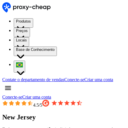
Produtos
Preços
Locais
Base de Conhecimento
Contate o departamento de vendas
Conecte-se
Criar uma conta
Conecte-se
Criar uma conta
4.5
/5
New Jersey