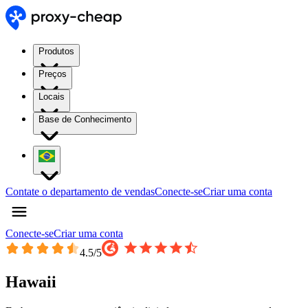
Produtos
Preços
Locais
Base de Conhecimento
Contate o departamento de vendas
Conecte-se
Criar uma conta
Conecte-se
Criar uma conta
4.5
/5
Hawaii