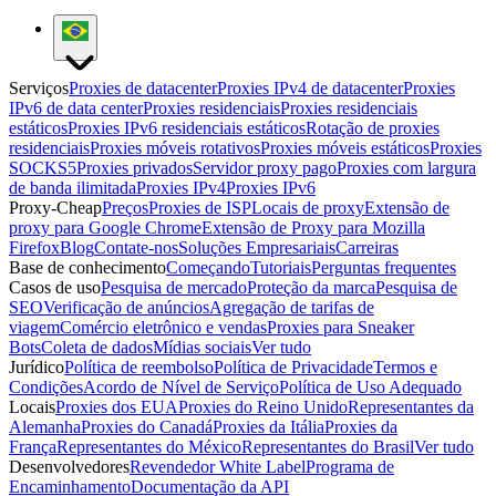
Serviços
Proxies de datacenter
Proxies IPv4 de datacenter
Proxies
IPv6 de data center
Proxies residenciais
Proxies residenciais
estáticos
Proxies IPv6 residenciais estáticos
Rotação de proxies
residenciais
Proxies móveis rotativos
Proxies móveis estáticos
Proxies
SOCKS5
Proxies privados
Servidor proxy pago
Proxies com largura
de banda ilimitada
Proxies IPv4
Proxies IPv6
Proxy-Cheap
Preços
Proxies de ISP
Locais de proxy
Extensão de
proxy para Google Chrome
Extensão de Proxy para Mozilla
Firefox
Blog
Contate-nos
Soluções Empresariais
Carreiras
Base de conhecimento
Começando
Tutoriais
Perguntas frequentes
Casos de uso
Pesquisa de mercado
Proteção da marca
Pesquisa de
SEO
Verificação de anúncios
Agregação de tarifas de
viagem
Comércio eletrônico e vendas
Proxies para Sneaker
Bots
Coleta de dados
Mídias sociais
Ver tudo
Jurídico
Política de reembolso
Política de Privacidade
Termos e
Condições
Acordo de Nível de Serviço
Política de Uso Adequado
Locais
Proxies dos EUA
Proxies do Reino Unido
Representantes da
Alemanha
Proxies do Canadá
Proxies da Itália
Proxies da
França
Representantes do México
Representantes do Brasil
Ver tudo
Desenvolvedores
Revendedor White Label
Programa de
Encaminhamento
Documentação da API