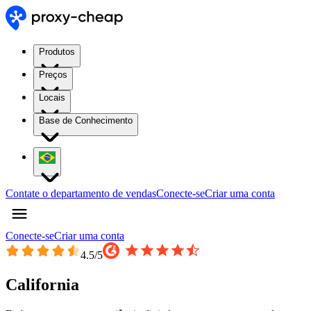
Produtos
Preços
Locais
Base de Conhecimento
Contate o departamento de vendas
Conecte-se
Criar uma conta
Conecte-se
Criar uma conta
4.5
/5
California