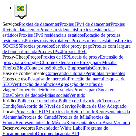
Serviços
Proxies de datacenter
Proxies IPv4 de datacenter
Proxies
IPv6 de data center
Proxies residenciais
Proxies residenciais
estáticos
Proxies IPv6 residenciais estáticos
Rotação de proxies
residenciais
Proxies móveis rotativos
Proxies móveis estáticos
Proxies
SOCKS5
Proxies privados
Servidor proxy pago
Proxies com largura
de banda ilimitada
Proxies IPv4
Proxies IPv6
Proxy-Cheap
Preços
Proxies de ISP
Locais de proxy
Extensão de
proxy para Google Chrome
Extensão de Proxy para Mozilla
Firefox
Blog
Contate-nos
Soluções Empresariais
Carreiras
Base de conhecimento
Começando
Tutoriais
Perguntas frequentes
Casos de uso
Pesquisa de mercado
Proteção da marca
Pesquisa de
SEO
Verificação de anúncios
Agregação de tarifas de
viagem
Comércio eletrônico e vendas
Proxies para Sneaker
Bots
Coleta de dados
Mídias sociais
Ver tudo
Jurídico
Política de reembolso
Política de Privacidade
Termos e
Condições
Acordo de Nível de Serviço
Política de Uso Adequado
Locais
Proxies dos EUA
Proxies do Reino Unido
Representantes da
Alemanha
Proxies do Canadá
Proxies da Itália
Proxies da
França
Representantes do México
Representantes do Brasil
Ver tudo
Desenvolvedores
Revendedor White Label
Programa de
Encaminhamento
Documentação da API