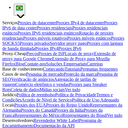
Serviços
Proxies de datacenter
Proxies IPv4 de datacenter
Proxies
IPv6 de data center
Proxies residenciais
Proxies residenciais
estáticos
Proxies IPv6 residenciais estáticos
Rotação de proxies
residenciais
Proxies móveis rotativos
Proxies móveis estáticos
Proxies
SOCKS5
Proxies privados
Servidor proxy pago
Proxies com largura
de banda ilimitada
Proxies IPv4
Proxies IPv6
Proxy-Cheap
Preços
Proxies de ISP
Locais de proxy
Extensão de
proxy para Google Chrome
Extensão de Proxy para Mozilla
Firefox
Blog
Contate-nos
Soluções Empresariais
Carreiras
Base de conhecimento
Começando
Tutoriais
Perguntas frequentes
Casos de uso
Pesquisa de mercado
Proteção da marca
Pesquisa de
SEO
Verificação de anúncios
Agregação de tarifas de
viagem
Comércio eletrônico e vendas
Proxies para Sneaker
Bots
Coleta de dados
Mídias sociais
Ver tudo
Jurídico
Política de reembolso
Política de Privacidade
Termos e
Condições
Acordo de Nível de Serviço
Política de Uso Adequado
Locais
Proxies dos EUA
Proxies do Reino Unido
Representantes da
Alemanha
Proxies do Canadá
Proxies da Itália
Proxies da
França
Representantes do México
Representantes do Brasil
Ver tudo
Desenvolvedores
Revendedor White Label
Programa de
Encaminhamento
Documentação da API