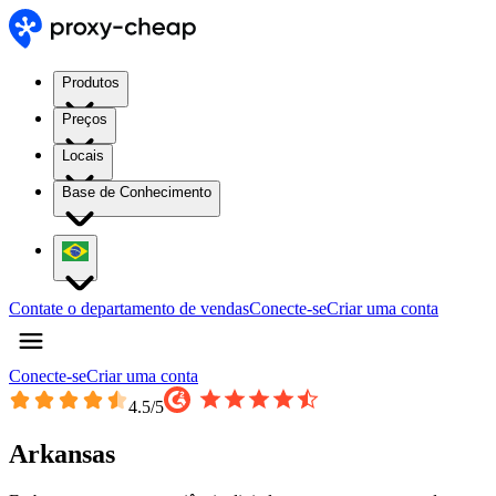
Produtos
Preços
Locais
Base de Conhecimento
Contate o departamento de vendas
Conecte-se
Criar uma conta
Conecte-se
Criar uma conta
4.5
/5
Arkansas